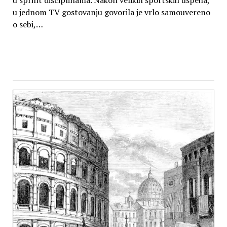
u sprint disciplinama. Nakon velikih sportskih uspeha,
u jednom TV gostovanju govorila je vrlo samouvereno
o sebi,…