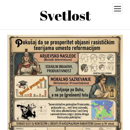
Svetlost
open
menu