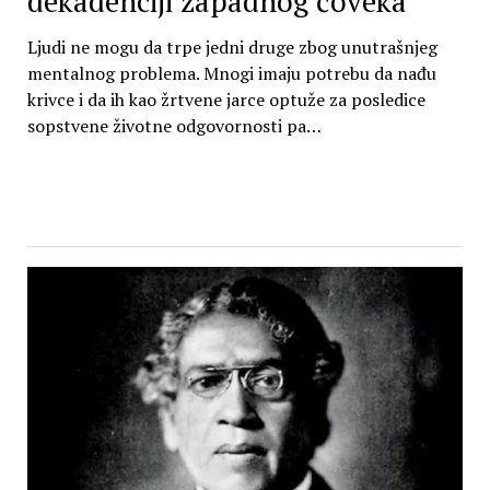
dekadenciji zapadnog čoveka
Ljudi ne mogu da trpe jedni druge zbog unutrašnjeg
mentalnog problema. Mnogi imaju potrebu da nađu
krivce i da ih kao žrtvene jarce optuže za posledice
sopstvene životne odgovornosti pa…