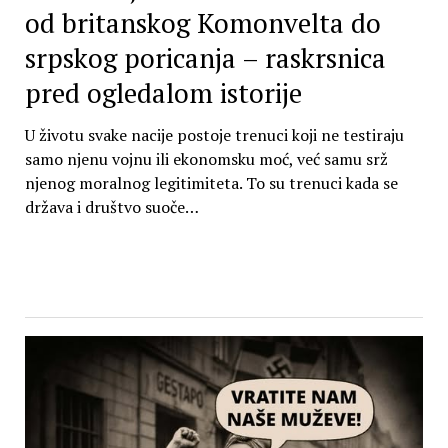
od britanskog Komonvelta do
srpskog poricanja – raskrsnica
pred ogledalom istorije
U životu svake nacije postoje trenuci koji ne testiraju
samo njenu vojnu ili ekonomsku moć, već samu srž
njenog moralnog legitimiteta. To su trenuci kada se
država i društvo suoče…