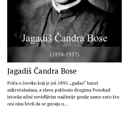
Jagadiš Čandra Bose
Priča o čoveku koji je još 1895. „gađao“ barut
mikrotalasima, a slavu poklonio drugima Ponekad
istorija učini nevidljivim najčistije genije samo zato što
oni nisu hteli da se guraju u…