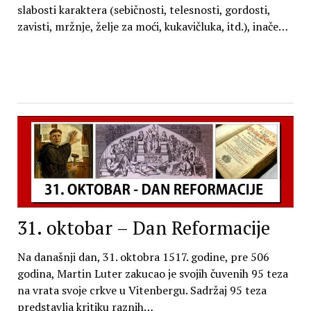
slabosti karaktera (sebičnosti, telesnosti, gordosti,
zavisti, mržnje, želje za moći, kukavičluka, itd.), inače…
31. oktobar – Dan Reformacije
Na današnji dan, 31. oktobra 1517. godine, pre 506
godina, Martin Luter zakucao je svojih čuvenih 95 teza
na vrata svoje crkve u Vitenbergu. Sadržaj 95 teza
predstavlja kritiku raznih…