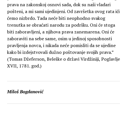
prava na zakonskoj osnovi sada, dok su naši vladari
pošteni, a mi sami ujedinjeni. Od završetka ovog rata ići
ćemo nizbrdo. Tada neće biti neophodno svakog
trenutka se obraćati narodu za podršku. Oni će stoga
biti zaboravljeni, a njihova prava zanemarena. Oni će
zaboraviti na sebe same, osim u jedinoj sposobnosti
pravljenja novca, i nikada neće pomisliti da se ujedine
kako bi izdejstvovali dužno poštovanje svojih prava.”
(Tomas Džeferson, Beleške o državi Virdžiniji, Poglavlje
XVII, 1781. god.)
Miloš Bogdanović