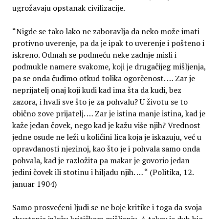
ugrožavaju opstanak civilizacije.
“Nigde se tako lako ne zaboravlja da neko može imati
protivno uverenje, pa da je ipak to uverenje i pošteno i
iskreno. Odmah se podmeću neke zadnje misli i
podmukle namere svakome, koji je drugačijeg mišljenja,
pa se onda čudimo otkud tolika ogorčenost. … Zar je
neprijatelj onaj koji kudi kad ima šta da kudi, bez
zazora, i hvali sve što je za pohvalu? U životu se to
obično zove prijatelj. … Zar je istina manje istina, kad je
kaže jedan čovek, nego kad je kažu više njih? Vrednost
jedne osude ne leži u količini lica koja je iskazuju, već u
opravdanosti njezinoj, kao što je i pohvala samo onda
pohvala, kad je razložita pa makar je govorio jedan
jedini čovek ili stotinu i hiljadu njih. … “ (Politika, 12.
januar 1904)
Samo prosvećeni ljudi se ne boje kritike i toga da svoja
shvatanja izlažu kritičkom mišljenju. A takav je duh bio