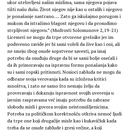
ukor utelovljeni našim mislima, sama njegova pojava
tišti našu dušu. Život njegov nije kao u ostalih i njegovo
je ponašanje nastrano. … Zato ga iskušajmo porugom i
mukom da istražimo blagost njegovu i da prosudimo
strpljivost njegovu.” (Mudrosti Solomunove 2,19-21)
Licemeri ne mogu da trpe otvorene grešnike jer im
podsvesno zavide jer bi sami voleli da žive kao i oni, ali
ne smeju zbog osude sopstvene savesti, pa imaj
potrebu da osuđuju druge da bi se sami bolje osećali i
da ih primoravaju na ispravnu formu ponašanja kako
su i sami ropski pritisnuti. Nosioci zabluda ne mogu da
odbrane svoja verovanja kada su izložena kritici
mnoštva, i zato ne samo što nemaju želju da
proveravaju i dokazuju ispravnost svojih uverenja u
javnim raspravama već imaju potrebu da zabrane
slobodu misli i govora svojim neistomišljenicima.
Potreba za političkom korektnošću otkriva nemoć ljudi
da trpe one koji drugačije misle kao i kukavičluk kada
treba da se osude zablude i gresi većine, a koji