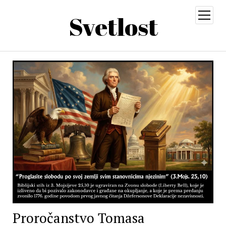
Svetlost
open
menu
Proročanstvo Tomasa