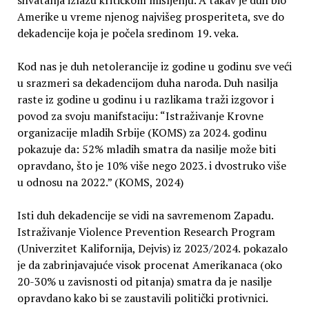
Amerike u vreme njenog najvišeg prosperiteta, sve do
dekadencije koja je počela sredinom 19. veka.
Kod nas je duh netolerancije iz godine u godinu sve veći
u srazmeri sa dekadencijom duha naroda. Duh nasilja
raste iz godine u godinu i u razlikama traži izgovor i
povod za svoju manifstaciju: “Istraživanje Krovne
organizacije mladih Srbije (KOMS) za 2024. godinu
pokazuje da: 52% mladih smatra da nasilje može biti
opravdano, što je 10% više nego 2023. i dvostruko više
u odnosu na 2022.” (KOMS, 2024)
Isti duh dekadencije se vidi na savremenom Zapadu.
Istraživanje Violence Prevention Research Program
(Univerzitet Kalifornija, Dejvis) iz 2023/2024. pokazalo
je da zabrinjavajuće visok procenat Amerikanaca (oko
20-30% u zavisnosti od pitanja) smatra da je nasilje
opravdano kako bi se zaustavili politički protivnici.