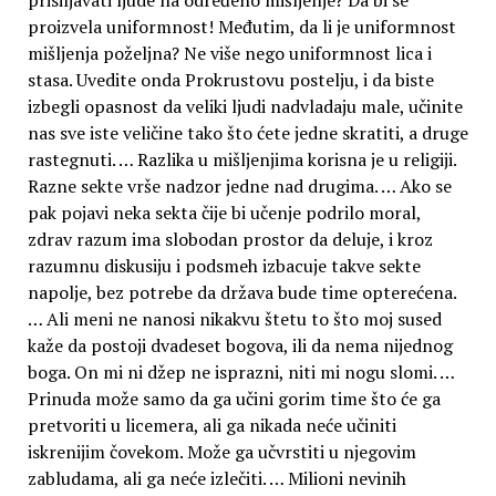
proizvela uniformnost! Međutim, da li je uniformnost
mišljenja poželjna? Ne više nego uniformnost lica i
stasa. Uvedite onda Prokrustovu postelju, i da biste
izbegli opasnost da veliki ljudi nadvladaju male, učinite
nas sve iste veličine tako što ćete jedne skratiti, a druge
rastegnuti. … Razlika u mišljenjima korisna je u religiji.
Razne sekte vrše nadzor jedne nad drugima. … Ako se
pak pojavi neka sekta čije bi učenje podrilo moral,
zdrav razum ima slobodan prostor da deluje, i kroz
razumnu diskusiju i podsmeh izbacuje takve sekte
napolje, bez potrebe da država bude time opterećena.
… Ali meni ne nanosi nikakvu štetu to što moj sused
kaže da postoji dvadeset bogova, ili da nema nijednog
boga. On mi ni džep ne isprazni, niti mi nogu slomi. …
Prinuda može samo da ga učini gorim time što će ga
pretvoriti u licemera, ali ga nikada neće učiniti
iskrenijim čovekom. Može ga učvrstiti u njegovim
zabludama, ali ga neće izlečiti. … Milioni nevinih