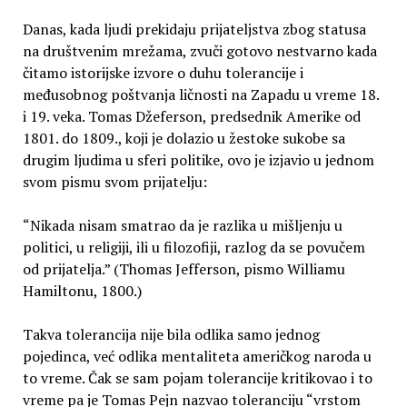
Danas, kada ljudi prekidaju prijateljstva zbog statusa
na društvenim mrežama, zvuči gotovo nestvarno kada
čitamo istorijske izvore o duhu tolerancije i
međusobnog poštvanja ličnosti na Zapadu u vreme 18.
i 19. veka. Tomas Džeferson, predsednik Amerike od
1801. do 1809., koji je dolazio u žestoke sukobe sa
drugim ljudima u sferi politike, ovo je izjavio u jednom
svom pismu svom prijatelju:
“Nikada nisam smatrao da je razlika u mišljenju u
politici, u religiji, ili u filozofiji, razlog da se povučem
od prijatelja.” (Thomas Jefferson, pismo Williamu
Hamiltonu, 1800.)
Takva tolerancija nije bila odlika samo jednog
pojedinca, već odlika mentaliteta američkog naroda u
to vreme. Čak se sam pojam tolerancije kritikovao i to
vreme pa je Tomas Pejn nazvao toleranciju “vrstom