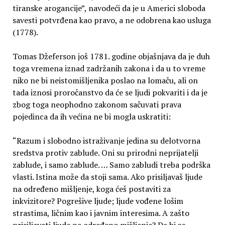
tiranske arogancije”, navodeći da je u Americi sloboda
savesti potvrđena kao pravo, a ne odobrena kao usluga
(1778).
Tomas Džeferson još 1781. godine objašnjava da je duh
toga vremena iznad zadržanih zakona i da u to vreme
niko ne bi neistomišljenika poslao na lomaču, ali on
tada iznosi proročanstvo da će se ljudi pokvariti i da je
zbog toga neophodno zakonom sačuvati prava
pojedinca da ih većina ne bi mogla uskratiti:
“Razum i slobodno istraživanje jedina su delotvorna
sredstva protiv zablude. Oni su prirodni neprijatelji
zablude, i samo zablude. … Samo zabludi treba podrška
vlasti. Istina može da stoji sama. Ako prisiljavaš ljude
na određeno mišljenje, koga ćeš postaviti za
inkvizitore? Pogrešive ljude; ljude vođene lošim
strastima, ličnim kao i javnim interesima. A zašto
prisiljavati ljude na određeno mišljenje? Da bi se