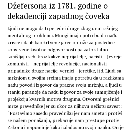
Džefersona iz 1781. godine o
dekadenciji zapadnog čoveka
Ljudi ne mogu da trpe jedni druge zbog unutrašnjeg
mentalnog problema. Mnogi imaju potrebu da nađu
krivce i da ih kao žrtvene jarce optuže za posledice
sopstvene životne odgovornosti pa zato stalno
izmišljaju sebi kroz kakve neprijatelje, nacisti – Jevreje,
komunisti – neprijatelje revolucije, nacionalisti –
pripadnike druge nacije, vernici – jeretike, itd. Ljudi sa
mržnjom u svojim srcima imaju potrebu da u razlikama
nađu povod i izgovor da prazne svoju mržnju, a ljudi u
stanju paranoje da nađu izgovor za svoje sumnjičenje i
projekciju kvarnih motiva drugima. Otvoreni grešnici
mrze pravednike jer su ukor za njihovu nečistu savest:
“Postavimo zasedu pravedniku jer nam smeta i protivi
se našem ponašanju, prebacuje nam prestupe protiv
Zakona i napominje kako izdadosmo svoju nauku. On je