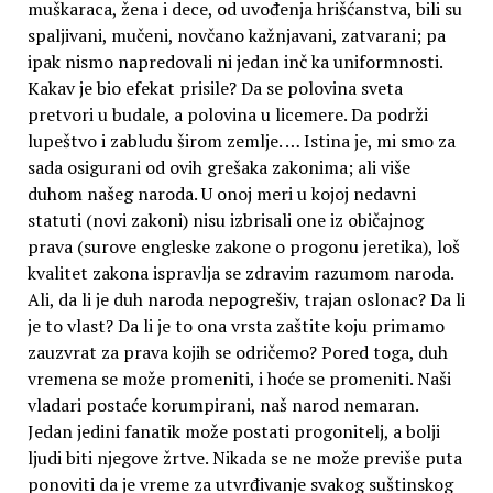
muškaraca, žena i dece, od uvođenja hrišćanstva, bili su
spaljivani, mučeni, novčano kažnjavani, zatvarani; pa
ipak nismo napredovali ni jedan inč ka uniformnosti.
Kakav je bio efekat prisile? Da se polovina sveta
pretvori u budale, a polovina u licemere. Da podrži
lupeštvo i zabludu širom zemlje. … Istina je, mi smo za
sada osigurani od ovih grešaka zakonima; ali više
duhom našeg naroda. U onoj meri u kojoj nedavni
statuti (novi zakoni) nisu izbrisali one iz običajnog
prava (surove engleske zakone o progonu jeretika), loš
kvalitet zakona ispravlja se zdravim razumom naroda.
Ali, da li je duh naroda nepogrešiv, trajan oslonac? Da li
je to vlast? Da li je to ona vrsta zaštite koju primamo
zauzvrat za prava kojih se odričemo? Pored toga, duh
vremena se može promeniti, i hoće se promeniti. Naši
vladari postaće korumpirani, naš narod nemaran.
Jedan jedini fanatik može postati progonitelj, a bolji
ljudi biti njegove žrtve. Nikada se ne može previše puta
ponoviti da je vreme za utvrđivanje svakog suštinskog