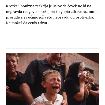
Krotka i ponizna reakcija je uslov da čovek ne bi na
nepravdu reagovao mržnjom i izgubio zdravorazumno
prosuđivaje i učinio još veću nepravdu od protivnika.
Ne možeš da ceniš takvu…