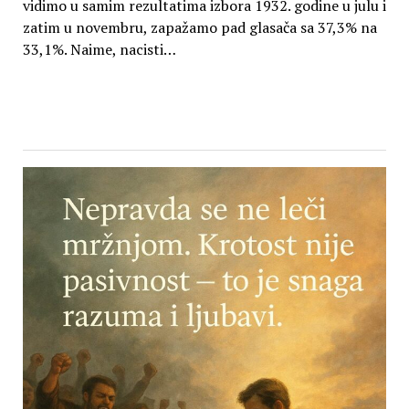
vidimo u samim rezultatima izbora 1932. godine u julu i
zatim u novembru, zapažamo pad glasača sa 37,3% na
33,1%. Naime, nacisti…