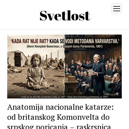
Svetlost
open
menu
Anatomija nacionalne katarze:
od britanskog Komonvelta do
srpskog poricanja – raskrsnica