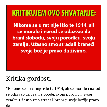
Kritika gordosti
“Nikome se u rat nije išlo te 1914, ali se moralo i narod
se odazvao da brani slobodu, svoju porodicu, svoju
zemlju. Užasno smo stradali braneći svoje božije pravo
da…