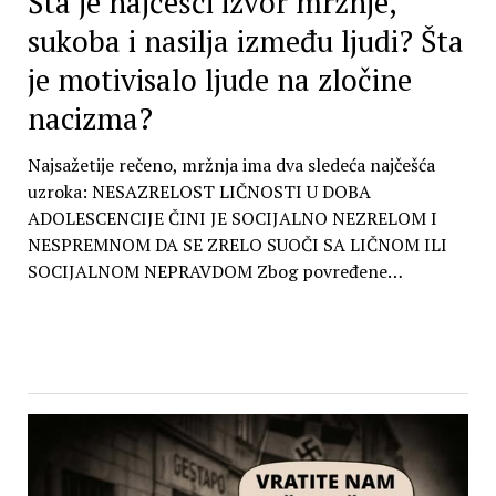
Šta je najčešći izvor mržnje,
sukoba i nasilja između ljudi? Šta
je motivisalo ljude na zločine
nacizma?
Najsažetije rečeno, mržnja ima dva sledeća najčešća
uzroka: NESAZRELOST LIČNOSTI U DOBA
ADOLESCENCIJE ČINI JE SOCIJALNO NEZRELOM I
NESPREMNOM DA SE ZRELO SUOČI SA LIČNOM ILI
SOCIJALNOM NEPRAVDOM Zbog povređene…