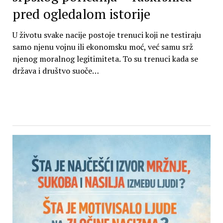
pred ogledalom istorije
U životu svake nacije postoje trenuci koji ne testiraju
samo njenu vojnu ili ekonomsku moć, već samu srž
njenog moralnog legitimiteta. To su trenuci kada se
država i društvo suoče…