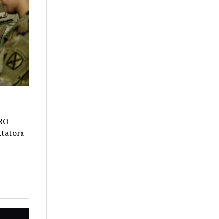
DRO
ktatora