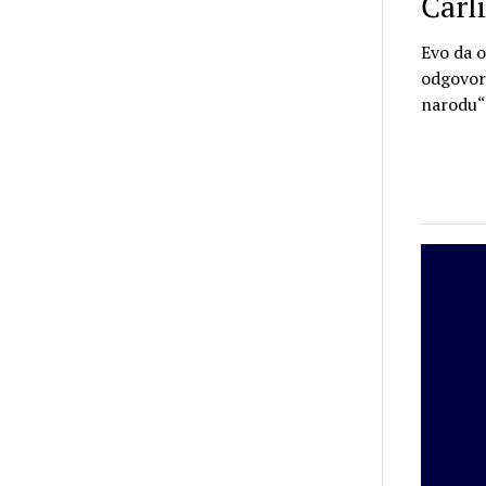
Čarl
Evo da o
odgovorn
narodu“.