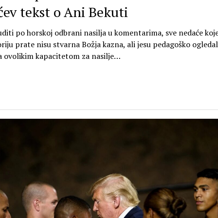
ćev tekst o Ani Bekuti
uditi po horskoj odbrani nasilja u komentarima, sve nedaće koj
oriju prate nisu stvarna Božja kazna, ali jesu pedagoško ogledal
 ovolikim kapacitetom za nasilje…