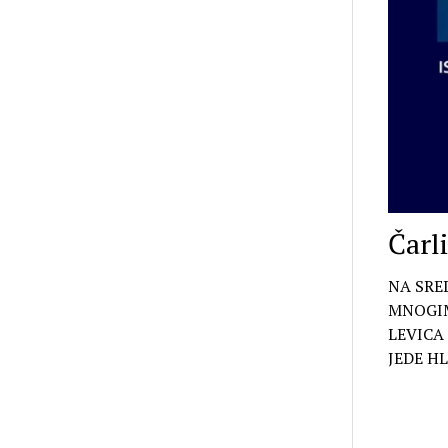
Čarl
NA SRED
MNOGIM
LEVICA
JEDE H