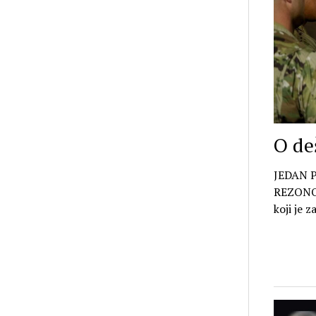
O de
JEDAN P
REZONOV
koji je 