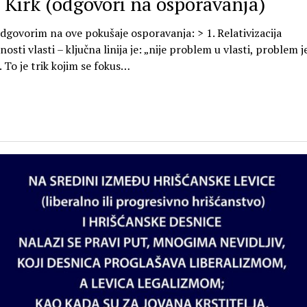
i Kirk (odgovori na osporavanja)
dgovorim na ove pokušaje osporavanja: > 1. Relativizacija
osti vlasti – ključna linija je: „nije problem u vlasti, problem j
 To je trik kojim se fokus…