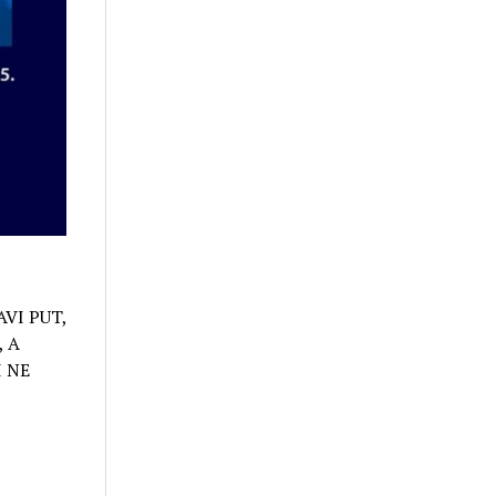
VI PUT,
 A
I NE