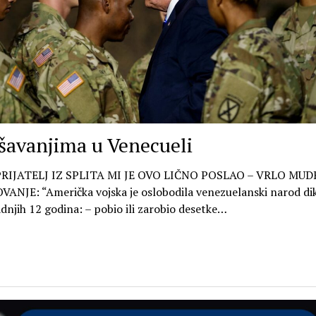
šavanjima u Venecueli
RIJATELJ IZ SPLITA MI JE OVO LIČNO POSLAO – VRLO MU
ANJE: “Američka vojska je oslobodila venezuelanski narod di
zadnjih 12 godina: – pobio ili zarobio desetke…