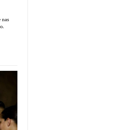
e nas
o.