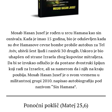
Mosab Hasan Jusef je rođen u srcu Hamasa kao sin
osnivača. Kada je imao 15 godina, bio je oduševljen kada
su dve Hamasove cevne bombe probile autobus za Tel
Aviv, ubivši šest ljudi i ranivši 30 drugih. Uskoro je bio
uhapšen od strane Izraela zbog kupovine mitraljeza.
Da bi se izvukao odlučio je da postane dvostruki špijun
koji radi za Izraelce, ali sa namerom da i njih na kraju
poubija. Mosab Hasan Jusef je o svom vremenu u
militantnoj grupi 2010. napisao autobiografiju pod
nazivom “Sin Hamasa”.
Ponoćni poklič (Matej 25,6)