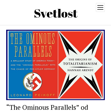
Svetlost
open
menu
“The Ominous Parallels” od