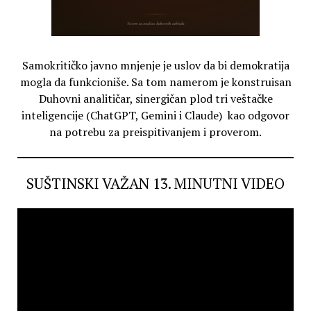
Samokritičko javno mnjenje je uslov da bi demokratija
mogla da funkcioniše. Sa tom namerom je konstruisan
Duhovni analitičar, sinergičan plod tri veštačke
inteligencije (ChatGPT, Gemini i Claude) kao odgovor
na potrebu za preispitivanjem i proverom.
SUŠTINSKI VAŽAN 13. MINUTNI VIDEO