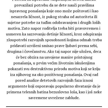
prevazilazi potrebu da se dete nauči pravilima
ispravnog ponašanja koje ono može poštovati i kao
nesazrela ličnost, iz pukog straha od autoriteta ili
sujetne potrebe za tuđim odobravanjem i drugih loših
motiva. Zato napor roditelja treba biti pravovremen i
usmeren ka sazrevanju detinje ličnosti, kroz odupiranju
zloupotrebi razvojnih sposobnosti kojima odmah treba
pridavati uzvišeni smisao prave ljubavi prema sebi,
drugima i čovečanstvu. Ako taj napor nije uložen, deca
će bez obzira na usvojene manire pristojnog
ponašanja, u prvim većim životnim iskušenjima
pokazati svu destruktivnu prirodu motiva koji se kriju
iza njihovog na oko pozitivnog ponašanja. Ovaj rad
pored analize detetovih razvojnih faza iznosi
argumente koji osporavaju popularno shvatanje da je
primena telesnih batina bezuslovno loša, kao i još neke
savremene uvrežene zablude.