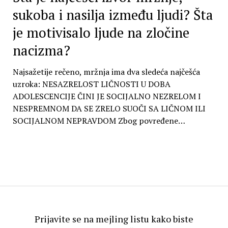
sukoba i nasilja između ljudi? Šta
je motivisalo ljude na zločine
nacizma?
Najsažetije rečeno, mržnja ima dva sledeća najčešća
uzroka: NESAZRELOST LIČNOSTI U DOBA
ADOLESCENCIJE ČINI JE SOCIJALNO NEZRELOM I
NESPREMNOM DA SE ZRELO SUOČI SA LIČNOM ILI
SOCIJALNOM NEPRAVDOM Zbog povređene…
Prijavite se na mejling listu kako biste