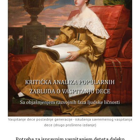
Vaspitanje dece poslednje generacije - iskušenja savremenog vaspitanja
dece (drugo prošireno izdanje)
Potreba za ispravnim vaspitanjem deteta daleko