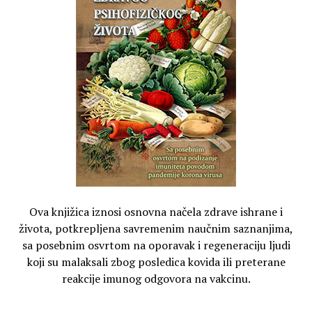
Ova knjižica iznosi osnovna načela zdrave ishrane i
života, potkrepljena savremenim naučnim saznanjima,
sa posebnim osvrtom na oporavak i regeneraciju ljudi
koji su malaksali zbog posledica kovida ili preterane
reakcije imunog odgovora na vakcinu.