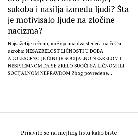
sukoba i nasilja između ljudi? Šta
je motivisalo ljude na zločine
nacizma?
Najsažetije rečeno, mržnja ima dva sledeća najčešća
uzroka: NESAZRELOST LIČNOSTI U DOBA
ADOLESCENCIJE ČINI JE SOCIJALNO NEZRELOM I
NESPREMNOM DA SE ZRELO SUOČI SA LIČNOM ILI
SOCIJALNOM NEPRAVDOM Zbog povređene…
Prijavite se na mejling listu kako biste