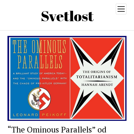
Svetlost
open
menu
“The Ominous Parallels” od