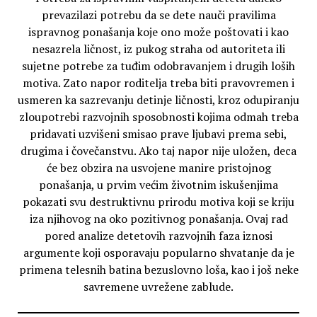
prevazilazi potrebu da se dete nauči pravilima
ispravnog ponašanja koje ono može poštovati i kao
nesazrela ličnost, iz pukog straha od autoriteta ili
sujetne potrebe za tuđim odobravanjem i drugih loših
motiva. Zato napor roditelja treba biti pravovremen i
usmeren ka sazrevanju detinje ličnosti, kroz odupiranju
zloupotrebi razvojnih sposobnosti kojima odmah treba
pridavati uzvišeni smisao prave ljubavi prema sebi,
drugima i čovečanstvu. Ako taj napor nije uložen, deca
će bez obzira na usvojene manire pristojnog
ponašanja, u prvim većim životnim iskušenjima
pokazati svu destruktivnu prirodu motiva koji se kriju
iza njihovog na oko pozitivnog ponašanja. Ovaj rad
pored analize detetovih razvojnih faza iznosi
argumente koji osporavaju popularno shvatanje da je
primena telesnih batina bezuslovno loša, kao i još neke
savremene uvrežene zablude.