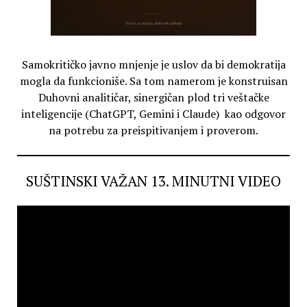
Samokritičko javno mnjenje je uslov da bi demokratija
mogla da funkcioniše. Sa tom namerom je konstruisan
Duhovni analitičar, sinergičan plod tri veštačke
inteligencije (ChatGPT, Gemini i Claude) kao odgovor
na potrebu za preispitivanjem i proverom.
SUŠTINSKI VAŽAN 13. MINUTNI VIDEO