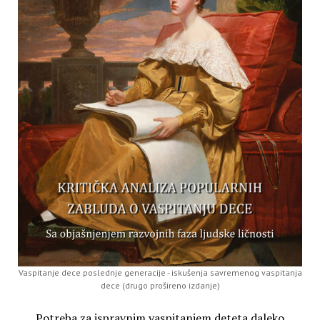
Vaspitanje dece poslednje generacije - iskušenja savremenog vaspitanja
dece (drugo prošireno izdanje)
Potreba za ispravnim vaspitanjem deteta daleko