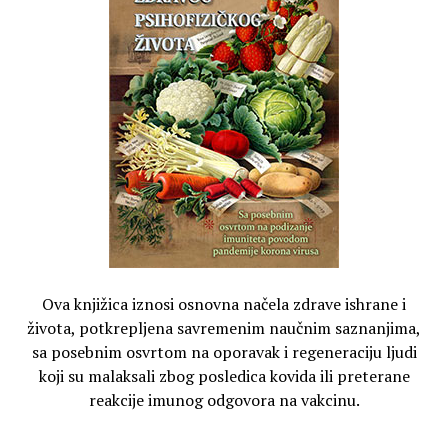
Ova knjižica iznosi osnovna načela zdrave ishrane i
života, potkrepljena savremenim naučnim saznanjima,
sa posebnim osvrtom na oporavak i regeneraciju ljudi
koji su malaksali zbog posledica kovida ili preterane
reakcije imunog odgovora na vakcinu.