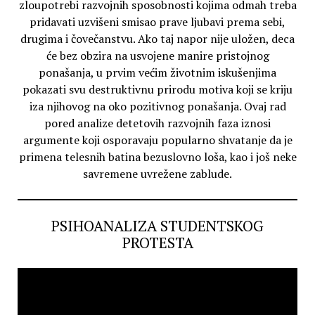
zloupotrebi razvojnih sposobnosti kojima odmah treba
pridavati uzvišeni smisao prave ljubavi prema sebi,
drugima i čovečanstvu. Ako taj napor nije uložen, deca
će bez obzira na usvojene manire pristojnog
ponašanja, u prvim većim životnim iskušenjima
pokazati svu destruktivnu prirodu motiva koji se kriju
iza njihovog na oko pozitivnog ponašanja. Ovaj rad
pored analize detetovih razvojnih faza iznosi
argumente koji osporavaju popularno shvatanje da je
primena telesnih batina bezuslovno loša, kao i još neke
savremene uvrežene zablude.
PSIHOANALIZA STUDENTSKOG
PROTESTA
Video
Player