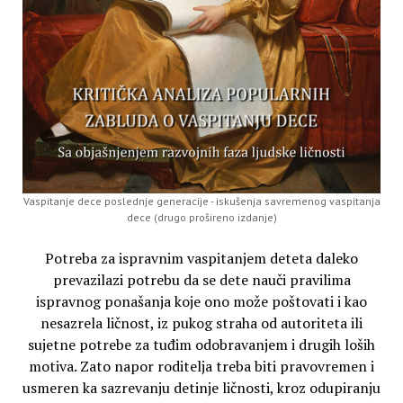
Vaspitanje dece poslednje generacije - iskušenja savremenog vaspitanja
dece (drugo prošireno izdanje)
Potreba za ispravnim vaspitanjem deteta daleko
prevazilazi potrebu da se dete nauči pravilima
ispravnog ponašanja koje ono može poštovati i kao
nesazrela ličnost, iz pukog straha od autoriteta ili
sujetne potrebe za tuđim odobravanjem i drugih loših
motiva. Zato napor roditelja treba biti pravovremen i
usmeren ka sazrevanju detinje ličnosti, kroz odupiranju