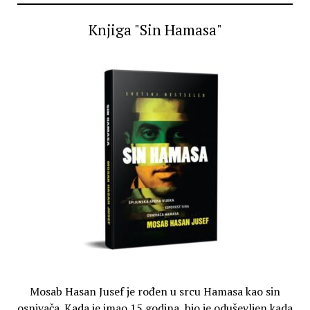
Knjiga "Sin Hamasa"
Mosab Hasan Jusef je rođen u srcu Hamasa kao sin
osnivača. Kada je imao 15 godina, bio je oduševljen kada