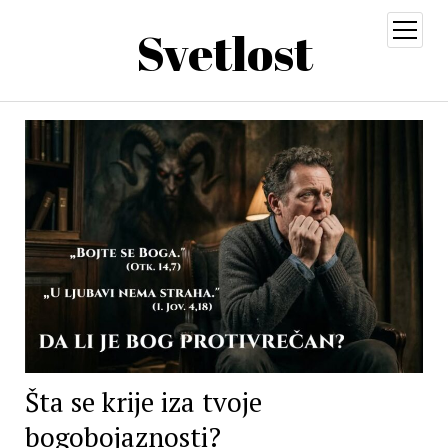
Svetlost
open
menu
Šta se krije iza tvoje
bogobojaznosti?