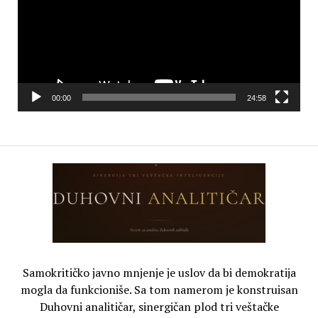
00:00
24:58
Samokritičko javno mnjenje je uslov da bi demokratija
mogla da funkcioniše. Sa tom namerom je konstruisan
Duhovni analitičar, sinergičan plod tri veštačke