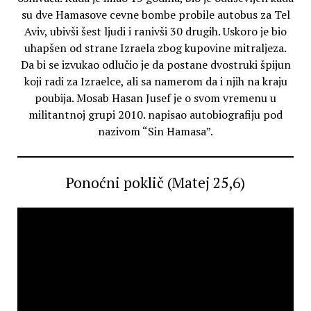
su dve Hamasove cevne bombe probile autobus za Tel
Aviv, ubivši šest ljudi i ranivši 30 drugih. Uskoro je bio
uhapšen od strane Izraela zbog kupovine mitraljeza.
Da bi se izvukao odlučio je da postane dvostruki špijun
koji radi za Izraelce, ali sa namerom da i njih na kraju
poubija. Mosab Hasan Jusef je o svom vremenu u
militantnoj grupi 2010. napisao autobiografiju pod
nazivom “Sin Hamasa”.
Ponoćni poklič (Matej 25,6)