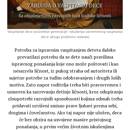
Vaspitanje dece poslednje generacije - iskušenja savremenog vaspitanja
dece (drugo prošireno izdanje)
Potreba za ispravnim vaspitanjem deteta daleko
prevazilazi potrebu da se dete nauči pravilima
ispravnog ponašanja koje ono može poštovati i kao
nesazrela ličnost, iz pukog straha od autoriteta ili
sujetne potrebe za tuđim odobravanjem i drugih loših
motiva. Zato napor roditelja treba biti pravovremen i
usmeren ka sazrevanju detinje ličnosti, kroz odupiranju
zloupotrebi razvojnih sposobnosti kojima odmah treba
pridavati uzvišeni smisao prave ljubavi prema sebi,
drugima i čovečanstvu. Ako taj napor nije uložen, deca
će bez obzira na usvojene manire pristojnog
ponašanja, u prvim većim životnim iskušenjima