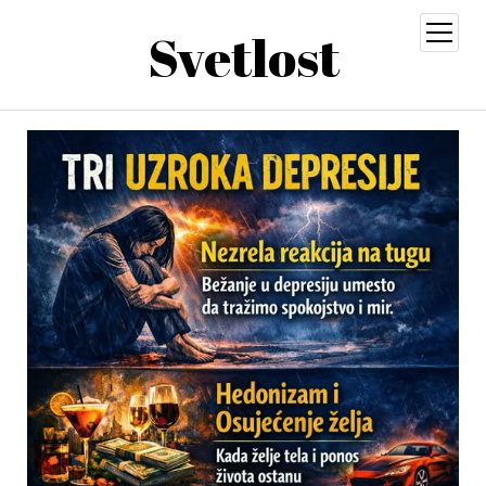
Svetlost
open
menu