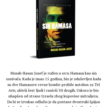
Mosab Hasan Jusef je rođen u srcu Hamasa kao sin
osnivača. Kada je imao 15 godina, bio je oduševljen kada
su dve Hamasove cevne bombe probile autobus za Tel
Aviv, ubivši šest ljudi i ranivši 30 drugih. Uskoro je bio
uhapšen od strane Izraela zbog kupovine mitraljeza.
Da bi se izvukao odlučio je da postane dvostruki špijun