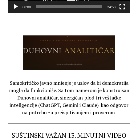
00:00
24:58
Samokritičko javno mnjenje je uslov da bi demokratija
mogla da funkcioniše. Sa tom namerom je konstruisan
Duhovni analitičar, sinergičan plod tri veštačke
inteligencije (ChatGPT, Gemini i Claude) kao odgovor
na potrebu za preispitivanjem i proverom.
SUŠTINSKI VAŽAN 13. MINUTNI VIDEO