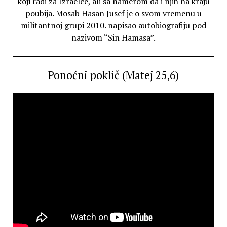
koji radi za Izraelce, ali sa namerom da i njih na kraju
poubija. Mosab Hasan Jusef je o svom vremenu u
militantnoj grupi 2010. napisao autobiografiju pod
nazivom “Sin Hamasa”.
Ponoćni poklič (Matej 25,6)