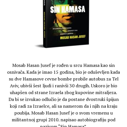
Mosab Hasan Jusef je rođen u srcu Hamasa kao sin
osnivača. Kada je imao 15 godina, bio je oduševljen kada
su dve Hamasove cevne bombe probile autobus za Tel
Aviv, ubivši šest ljudi i ranivši 30 drugih. Uskoro je bio
uhapšen od strane Izraela zbog kupovine mitraljeza.
Da bi se izvukao odlučio je da postane dvostruki špijun
koji radi za Izraelce, ali sa namerom da i njih na kraju
poubija. Mosab Hasan Jusef je o svom vremenu u
militantnoj grupi 2010. napisao autobiografiju pod
nazivom “Sin Hamasa”.