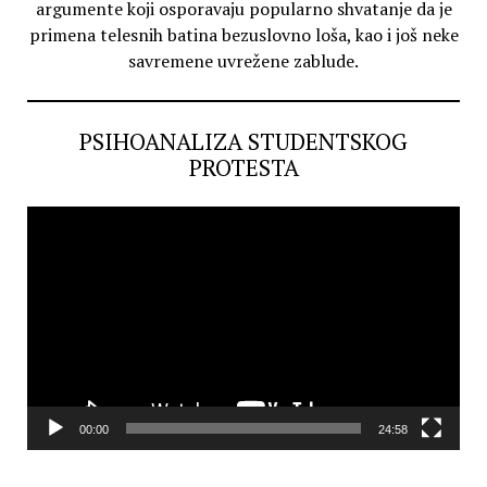
argumente koji osporavaju popularno shvatanje da je
primena telesnih batina bezuslovno loša, kao i još neke
savremene uvrežene zablude.
PSIHOANALIZA STUDENTSKOG
PROTESTA
Video
Player
00:00
24:58