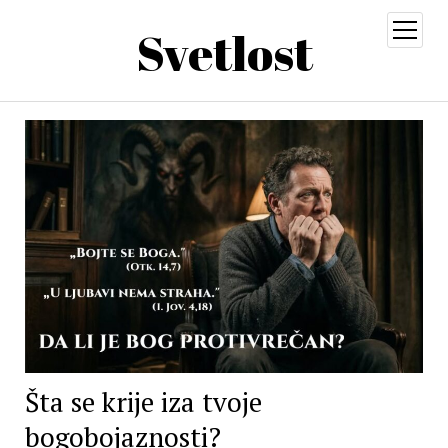
Svetlost
open
menu
Šta se krije iza tvoje
bogobojaznosti?