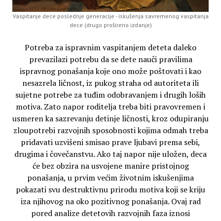
Vaspitanje dece poslednje generacije - iskušenja savremenog vaspitanja
dece (drugo prošireno izdanje)
Potreba za ispravnim vaspitanjem deteta daleko
prevazilazi potrebu da se dete nauči pravilima
ispravnog ponašanja koje ono može poštovati i kao
nesazrela ličnost, iz pukog straha od autoriteta ili
sujetne potrebe za tuđim odobravanjem i drugih loših
motiva. Zato napor roditelja treba biti pravovremen i
usmeren ka sazrevanju detinje ličnosti, kroz odupiranju
zloupotrebi razvojnih sposobnosti kojima odmah treba
pridavati uzvišeni smisao prave ljubavi prema sebi,
drugima i čovečanstvu. Ako taj napor nije uložen, deca
će bez obzira na usvojene manire pristojnog
ponašanja, u prvim većim životnim iskušenjima
pokazati svu destruktivnu prirodu motiva koji se kriju
iza njihovog na oko pozitivnog ponašanja. Ovaj rad
pored analize detetovih razvojnih faza iznosi