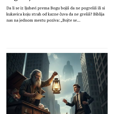
Da li se iz ljubavi prema Bogu bojiš da ne pogrešiš ili si
kukavica koju strah od kazne čuva da ne grešiš? Biblija
nas na jednom mestu poziva: „Bojte se…