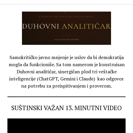
Samokritičko javno mnjenje je uslov da bi demokratija
mogla da funkcioniše. Sa tom namerom je konstruisan
Duhovni analitičar, sinergičan plod tri veštačke
inteligencije (ChatGPT, Gemini i Claude) kao odgovor
na potrebu za preispitivanjem i proverom.
SUŠTINSKI VAŽAN 13. MINUTNI VIDEO