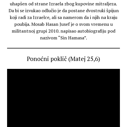
uhapšen od strane Izraela zbog kupovine mitraljeza.
Da bi se izvukao odlučio je da postane dvostruki špijun
koji radi za Izraelce, ali sa namerom da i njih na kraju
poubija. Mosab Hasan Jusef je o svom vremenu u
militantnoj grupi 2010. napisao autobiografiju pod
nazivom “Sin Hamasa”.
Ponoćni poklič (Matej 25,6)