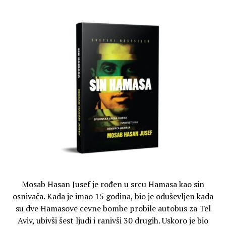
Mosab Hasan Jusef je rođen u srcu Hamasa kao sin
osnivača. Kada je imao 15 godina, bio je oduševljen kada
su dve Hamasove cevne bombe probile autobus za Tel
Aviv, ubivši šest ljudi i ranivši 30 drugih. Uskoro je bio