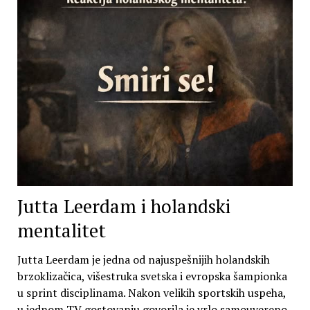
Jutta Leerdam i holandski
mentalitet
Jutta Leerdam je jedna od najuspešnijih holandskih
brzoklizačica, višestruka svetska i evropska šampionka
u sprint disciplinama. Nakon velikih sportskih uspeha,
u jednom TV gostovanju govorila je vrlo samouvereno