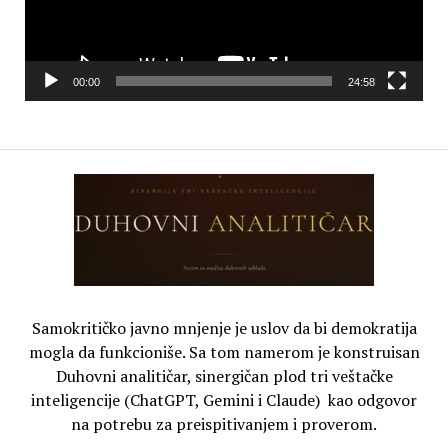
00:00
24:58
Samokritičko javno mnjenje je uslov da bi demokratija
mogla da funkcioniše. Sa tom namerom je konstruisan
Duhovni analitičar, sinergičan plod tri veštačke
inteligencije (ChatGPT, Gemini i Claude) kao odgovor
na potrebu za preispitivanjem i proverom.