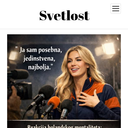
Svetlost
open
menu