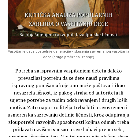
Vaspitanje dece poslednje generacije - iskušenja savremenog vaspitanja
dece (drugo prošireno izdanje)
Potreba za ispravnim vaspitanjem deteta daleko
prevazilazi potrebu da se dete nauči pravilima
ispravnog ponašanja koje ono može poštovati i kao
nesazrela ličnost, iz pukog straha od autoriteta ili
sujetne potrebe za tuđim odobravanjem i drugih loših
motiva. Zato napor roditelja treba biti pravovremen i
usmeren ka sazrevanju detinje ličnosti, kroz odupiranju
zloupotrebi razvojnih sposobnosti kojima odmah treba
pridavati uzvišeni smisao prave ljubavi prema sebi,
drugima i čovečanstvu. Ako taj napor nije uložen, deca