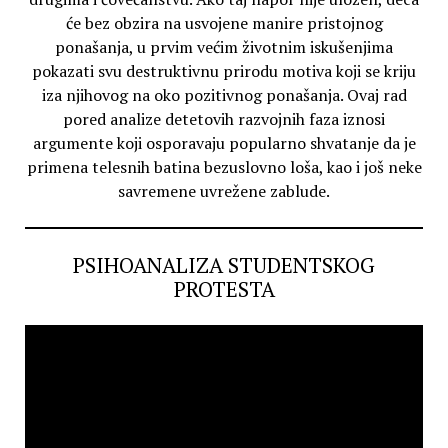
će bez obzira na usvojene manire pristojnog
ponašanja, u prvim većim životnim iskušenjima
pokazati svu destruktivnu prirodu motiva koji se kriju
iza njihovog na oko pozitivnog ponašanja. Ovaj rad
pored analize detetovih razvojnih faza iznosi
argumente koji osporavaju popularno shvatanje da je
primena telesnih batina bezuslovno loša, kao i još neke
savremene uvrežene zablude.
PSIHOANALIZA STUDENTSKOG
PROTESTA
Video
Player