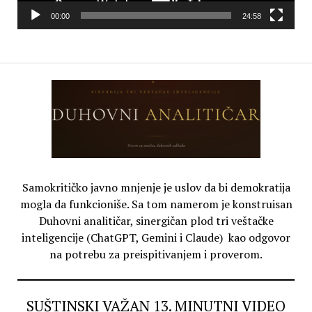
00:00
24:58
Samokritičko javno mnjenje je uslov da bi demokratija
mogla da funkcioniše. Sa tom namerom je konstruisan
Duhovni analitičar, sinergičan plod tri veštačke
inteligencije (ChatGPT, Gemini i Claude) kao odgovor
na potrebu za preispitivanjem i proverom.
SUŠTINSKI VAŽAN 13. MINUTNI VIDEO