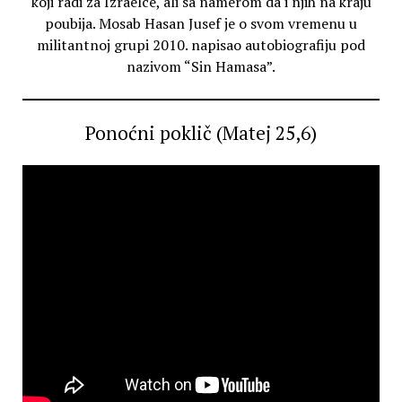
koji radi za Izraelce, ali sa namerom da i njih na kraju
poubija. Mosab Hasan Jusef je o svom vremenu u
militantnoj grupi 2010. napisao autobiografiju pod
nazivom “Sin Hamasa”.
Ponoćni poklič (Matej 25,6)