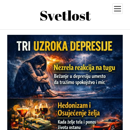
Svetlost
open
menu