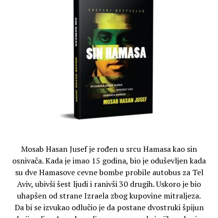
Mosab Hasan Jusef je rođen u srcu Hamasa kao sin
osnivača. Kada je imao 15 godina, bio je oduševljen kada
su dve Hamasove cevne bombe probile autobus za Tel
Aviv, ubivši šest ljudi i ranivši 30 drugih. Uskoro je bio
uhapšen od strane Izraela zbog kupovine mitraljeza.
Da bi se izvukao odlučio je da postane dvostruki špijun