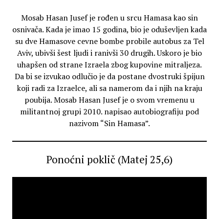
Mosab Hasan Jusef je rođen u srcu Hamasa kao sin
osnivača. Kada je imao 15 godina, bio je oduševljen kada
su dve Hamasove cevne bombe probile autobus za Tel
Aviv, ubivši šest ljudi i ranivši 30 drugih. Uskoro je bio
uhapšen od strane Izraela zbog kupovine mitraljeza.
Da bi se izvukao odlučio je da postane dvostruki špijun
koji radi za Izraelce, ali sa namerom da i njih na kraju
poubija. Mosab Hasan Jusef je o svom vremenu u
militantnoj grupi 2010. napisao autobiografiju pod
nazivom “Sin Hamasa”.
Ponoćni poklič (Matej 25,6)