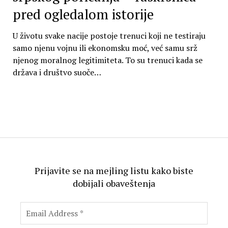
pred ogledalom istorije
U životu svake nacije postoje trenuci koji ne testiraju
samo njenu vojnu ili ekonomsku moć, već samu srž
njenog moralnog legitimiteta. To su trenuci kada se
država i društvo suoče…
Prijavite se na mejling listu kako biste
dobijali obaveštenja