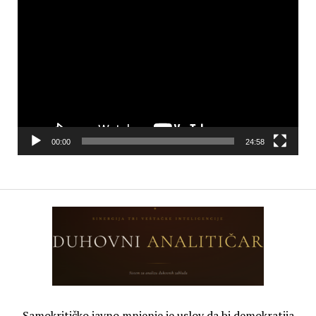
Video
Player
00:00
24:58
Samokritičko javno mnjenje je uslov da bi demokratija