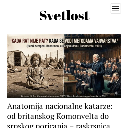
Svetlost
open
menu
Anatomija nacionalne katarze:
od britanskog Komonvelta do
srpskog poricanja – raskrsnica