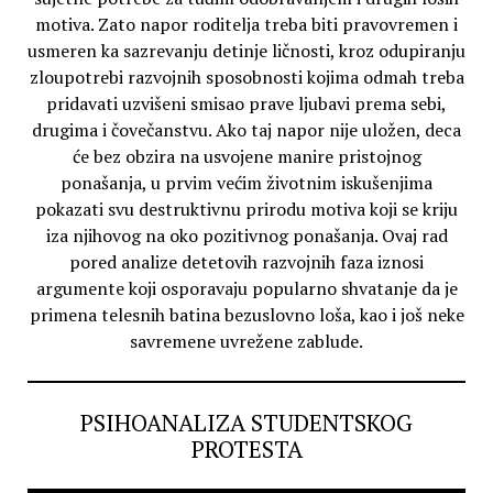
motiva. Zato napor roditelja treba biti pravovremen i
usmeren ka sazrevanju detinje ličnosti, kroz odupiranju
zloupotrebi razvojnih sposobnosti kojima odmah treba
pridavati uzvišeni smisao prave ljubavi prema sebi,
drugima i čovečanstvu. Ako taj napor nije uložen, deca
će bez obzira na usvojene manire pristojnog
ponašanja, u prvim većim životnim iskušenjima
pokazati svu destruktivnu prirodu motiva koji se kriju
iza njihovog na oko pozitivnog ponašanja. Ovaj rad
pored analize detetovih razvojnih faza iznosi
argumente koji osporavaju popularno shvatanje da je
primena telesnih batina bezuslovno loša, kao i još neke
savremene uvrežene zablude.
PSIHOANALIZA STUDENTSKOG
PROTESTA