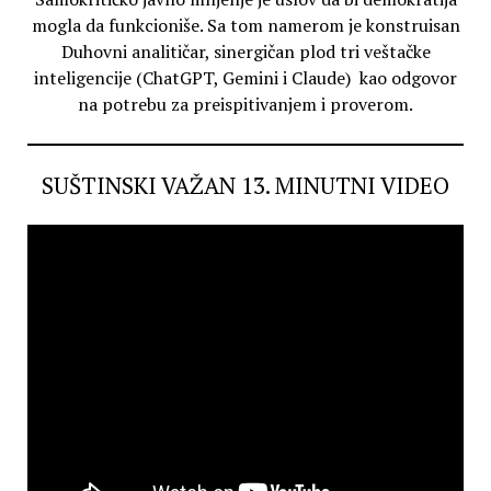
mogla da funkcioniše. Sa tom namerom je konstruisan
Duhovni analitičar, sinergičan plod tri veštačke
inteligencije (ChatGPT, Gemini i Claude) kao odgovor
na potrebu za preispitivanjem i proverom.
SUŠTINSKI VAŽAN 13. MINUTNI VIDEO