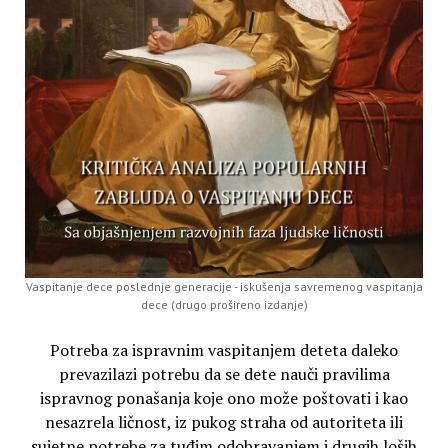
Vaspitanje dece poslednje generacije - iskušenja savremenog vaspitanja
dece (drugo prošireno izdanje)
Potreba za ispravnim vaspitanjem deteta daleko
prevazilazi potrebu da se dete nauči pravilima
ispravnog ponašanja koje ono može poštovati i kao
nesazrela ličnost, iz pukog straha od autoriteta ili
sujetne potrebe za tuđim odobravanjem i drugih loših