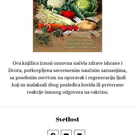
Ova knjižica iznosi osnovna načela zdrave ishrane i
života, potkrepljena savremenim naučnim saznanjima,
sa posebnim osvrtom na oporavak i regeneraciju ljudi
koji su malaksali zbog posledica kovida ili preterane
reakcije imunog odgovora na vakcinu.
Svetlost