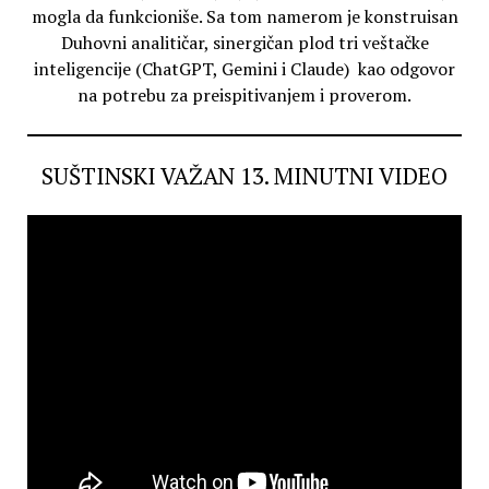
mogla da funkcioniše. Sa tom namerom je konstruisan
Duhovni analitičar, sinergičan plod tri veštačke
inteligencije (ChatGPT, Gemini i Claude) kao odgovor
na potrebu za preispitivanjem i proverom.
SUŠTINSKI VAŽAN 13. MINUTNI VIDEO