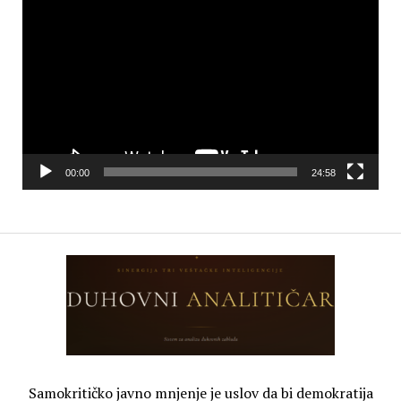
Player
00:00
24:58
Samokritičko javno mnjenje je uslov da bi demokratija