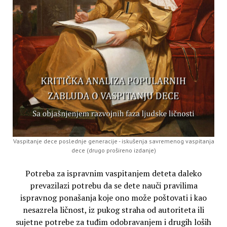
Vaspitanje dece poslednje generacije - iskušenja savremenog vaspitanja
dece (drugo prošireno izdanje)
Potreba za ispravnim vaspitanjem deteta daleko
prevazilazi potrebu da se dete nauči pravilima
ispravnog ponašanja koje ono može poštovati i kao
nesazrela ličnost, iz pukog straha od autoriteta ili
sujetne potrebe za tuđim odobravanjem i drugih loših