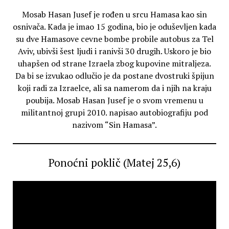
Mosab Hasan Jusef je rođen u srcu Hamasa kao sin
osnivača. Kada je imao 15 godina, bio je oduševljen kada
su dve Hamasove cevne bombe probile autobus za Tel
Aviv, ubivši šest ljudi i ranivši 30 drugih. Uskoro je bio
uhapšen od strane Izraela zbog kupovine mitraljeza.
Da bi se izvukao odlučio je da postane dvostruki špijun
koji radi za Izraelce, ali sa namerom da i njih na kraju
poubija. Mosab Hasan Jusef je o svom vremenu u
militantnoj grupi 2010. napisao autobiografiju pod
nazivom “Sin Hamasa”.
Ponoćni poklič (Matej 25,6)