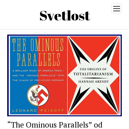
Svetlost
open
menu
“The Ominous Parallels” od