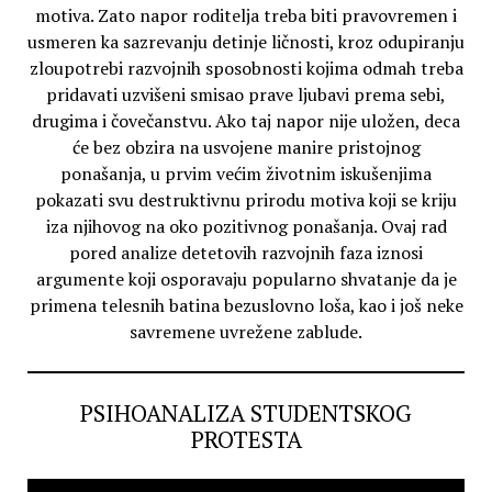
motiva. Zato napor roditelja treba biti pravovremen i
usmeren ka sazrevanju detinje ličnosti, kroz odupiranju
zloupotrebi razvojnih sposobnosti kojima odmah treba
pridavati uzvišeni smisao prave ljubavi prema sebi,
drugima i čovečanstvu. Ako taj napor nije uložen, deca
će bez obzira na usvojene manire pristojnog
ponašanja, u prvim većim životnim iskušenjima
pokazati svu destruktivnu prirodu motiva koji se kriju
iza njihovog na oko pozitivnog ponašanja. Ovaj rad
pored analize detetovih razvojnih faza iznosi
argumente koji osporavaju popularno shvatanje da je
primena telesnih batina bezuslovno loša, kao i još neke
savremene uvrežene zablude.
PSIHOANALIZA STUDENTSKOG
PROTESTA
Video