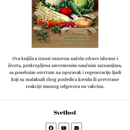
Ova knjižica iznosi osnovna načela zdrave ishrane i
života, potkrepljena savremenim naučnim saznanjima,
sa posebnim osvrtom na oporavak i regeneraciju ljudi
koji su malaksali zbog posledica kovida ili preterane
reakcije imunog odgovora na vakcinu.
Svetlost