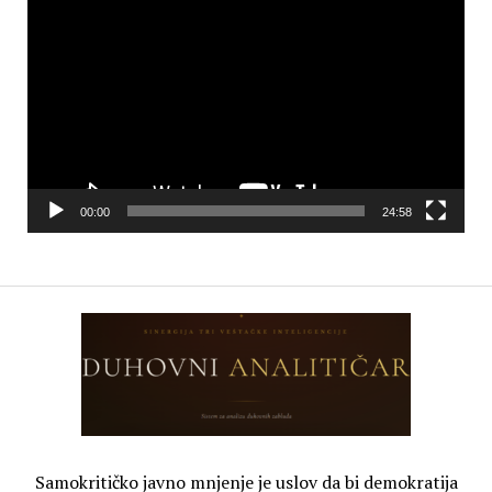
Player
00:00
24:58
Samokritičko javno mnjenje je uslov da bi demokratija