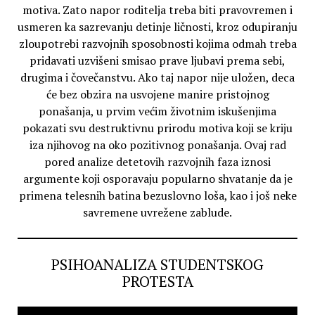
motiva. Zato napor roditelja treba biti pravovremen i
usmeren ka sazrevanju detinje ličnosti, kroz odupiranju
zloupotrebi razvojnih sposobnosti kojima odmah treba
pridavati uzvišeni smisao prave ljubavi prema sebi,
drugima i čovečanstvu. Ako taj napor nije uložen, deca
će bez obzira na usvojene manire pristojnog
ponašanja, u prvim većim životnim iskušenjima
pokazati svu destruktivnu prirodu motiva koji se kriju
iza njihovog na oko pozitivnog ponašanja. Ovaj rad
pored analize detetovih razvojnih faza iznosi
argumente koji osporavaju popularno shvatanje da je
primena telesnih batina bezuslovno loša, kao i još neke
savremene uvrežene zablude.
PSIHOANALIZA STUDENTSKOG
PROTESTA
Video