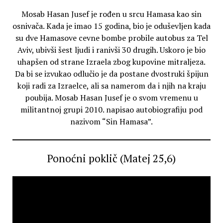
Mosab Hasan Jusef je rođen u srcu Hamasa kao sin
osnivača. Kada je imao 15 godina, bio je oduševljen kada
su dve Hamasove cevne bombe probile autobus za Tel
Aviv, ubivši šest ljudi i ranivši 30 drugih. Uskoro je bio
uhapšen od strane Izraela zbog kupovine mitraljeza.
Da bi se izvukao odlučio je da postane dvostruki špijun
koji radi za Izraelce, ali sa namerom da i njih na kraju
poubija. Mosab Hasan Jusef je o svom vremenu u
militantnoj grupi 2010. napisao autobiografiju pod
nazivom “Sin Hamasa”.
Ponoćni poklič (Matej 25,6)