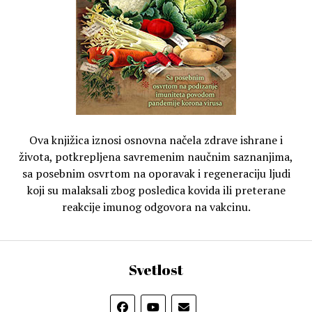
Ova knjižica iznosi osnovna načela zdrave ishrane i
života, potkrepljena savremenim naučnim saznanjima,
sa posebnim osvrtom na oporavak i regeneraciju ljudi
koji su malaksali zbog posledica kovida ili preterane
reakcije imunog odgovora na vakcinu.
Svetlost