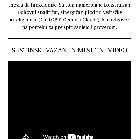
mogla da funkcioniše. Sa tom namerom je konstruisan
Duhovni analitičar, sinergičan plod tri veštačke
inteligencije (ChatGPT, Gemini i Claude) kao odgovor
na potrebu za preispitivanjem i proverom.
SUŠTINSKI VAŽAN 13. MINUTNI VIDEO