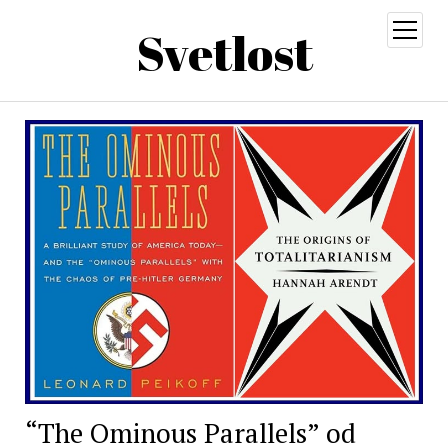
Svetlost
open
menu
“The Ominous Parallels” od