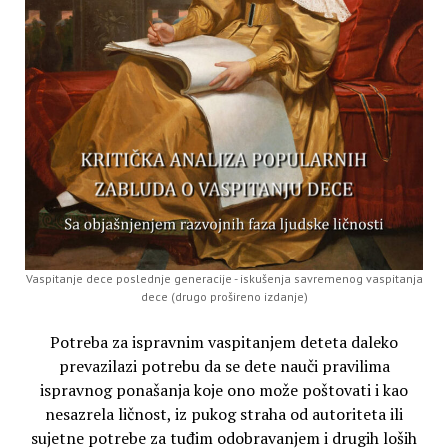
Vaspitanje dece poslednje generacije - iskušenja savremenog vaspitanja
dece (drugo prošireno izdanje)
Potreba za ispravnim vaspitanjem deteta daleko
prevazilazi potrebu da se dete nauči pravilima
ispravnog ponašanja koje ono može poštovati i kao
nesazrela ličnost, iz pukog straha od autoriteta ili
sujetne potrebe za tuđim odobravanjem i drugih loših