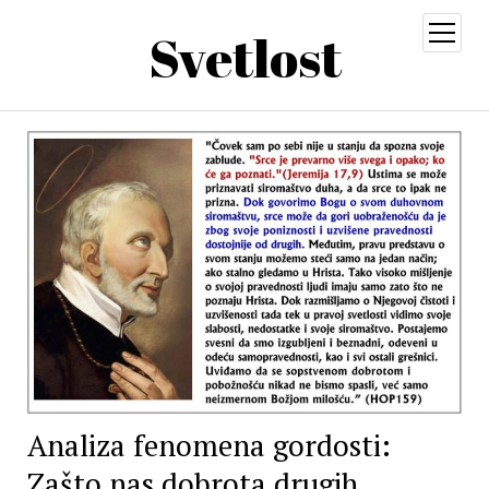
Svetlost
open
menu
Analiza fenomena gordosti:
Zašto nas dobrota drugih