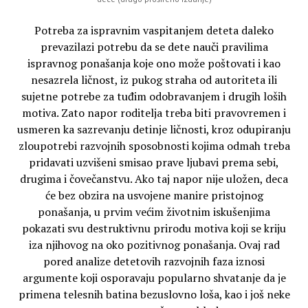
Potreba za ispravnim vaspitanjem deteta daleko
prevazilazi potrebu da se dete nauči pravilima
ispravnog ponašanja koje ono može poštovati i kao
nesazrela ličnost, iz pukog straha od autoriteta ili
sujetne potrebe za tuđim odobravanjem i drugih loših
motiva. Zato napor roditelja treba biti pravovremen i
usmeren ka sazrevanju detinje ličnosti, kroz odupiranju
zloupotrebi razvojnih sposobnosti kojima odmah treba
pridavati uzvišeni smisao prave ljubavi prema sebi,
drugima i čovečanstvu. Ako taj napor nije uložen, deca
će bez obzira na usvojene manire pristojnog
ponašanja, u prvim većim životnim iskušenjima
pokazati svu destruktivnu prirodu motiva koji se kriju
iza njihovog na oko pozitivnog ponašanja. Ovaj rad
pored analize detetovih razvojnih faza iznosi
argumente koji osporavaju popularno shvatanje da je
primena telesnih batina bezuslovno loša, kao i još neke