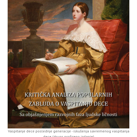
Vaspitanje dece poslednje generacije - iskušenja savremenog vaspitanja
dece (drugo prošireno izdanje)