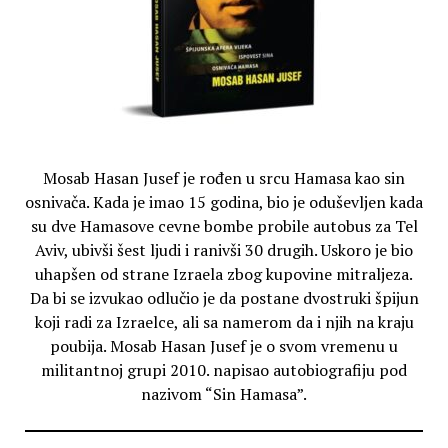
Mosab Hasan Jusef je rođen u srcu Hamasa kao sin
osnivača. Kada je imao 15 godina, bio je oduševljen kada
su dve Hamasove cevne bombe probile autobus za Tel
Aviv, ubivši šest ljudi i ranivši 30 drugih. Uskoro je bio
uhapšen od strane Izraela zbog kupovine mitraljeza.
Da bi se izvukao odlučio je da postane dvostruki špijun
koji radi za Izraelce, ali sa namerom da i njih na kraju
poubija. Mosab Hasan Jusef je o svom vremenu u
militantnoj grupi 2010. napisao autobiografiju pod
nazivom “Sin Hamasa”.