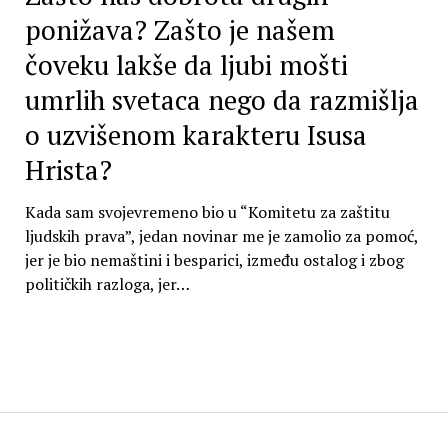
ponižava? Zašto je našem
čoveku lakše da ljubi mošti
umrlih svetaca nego da razmišlja
o uzvišenom karakteru Isusa
Hrista?
Kada sam svojevremeno bio u “Komitetu za zaštitu
ljudskih prava”, jedan novinar me je zamolio za pomoć,
jer je bio nemaštini i besparici, između ostalog i zbog
političkih razloga, jer…