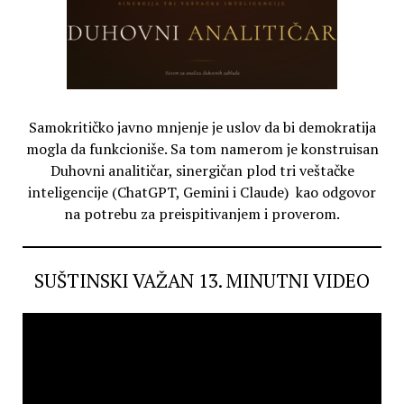
Samokritičko javno mnjenje je uslov da bi demokratija
mogla da funkcioniše. Sa tom namerom je konstruisan
Duhovni analitičar, sinergičan plod tri veštačke
inteligencije (ChatGPT, Gemini i Claude) kao odgovor
na potrebu za preispitivanjem i proverom.
SUŠTINSKI VAŽAN 13. MINUTNI VIDEO