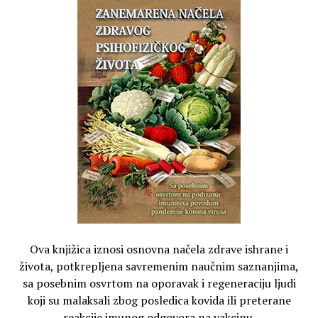
Ova knjižica iznosi osnovna načela zdrave ishrane i
života, potkrepljena savremenim naučnim saznanjima,
sa posebnim osvrtom na oporavak i regeneraciju ljudi
koji su malaksali zbog posledica kovida ili preterane
reakcije imunog odgovora na vakcinu.