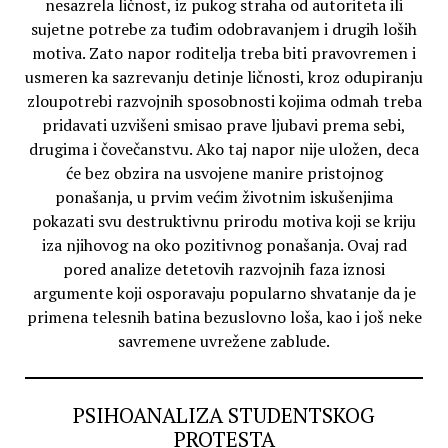
nesazrela ličnost, iz pukog straha od autoriteta ili
sujetne potrebe za tuđim odobravanjem i drugih loših
motiva. Zato napor roditelja treba biti pravovremen i
usmeren ka sazrevanju detinje ličnosti, kroz odupiranju
zloupotrebi razvojnih sposobnosti kojima odmah treba
pridavati uzvišeni smisao prave ljubavi prema sebi,
drugima i čovečanstvu. Ako taj napor nije uložen, deca
će bez obzira na usvojene manire pristojnog
ponašanja, u prvim većim životnim iskušenjima
pokazati svu destruktivnu prirodu motiva koji se kriju
iza njihovog na oko pozitivnog ponašanja. Ovaj rad
pored analize detetovih razvojnih faza iznosi
argumente koji osporavaju popularno shvatanje da je
primena telesnih batina bezuslovno loša, kao i još neke
savremene uvrežene zablude.
PSIHOANALIZA STUDENTSKOG
PROTESTA