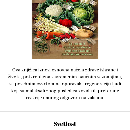
Ova knjižica iznosi osnovna načela zdrave ishrane i
života, potkrepljena savremenim naučnim saznanjima,
sa posebnim osvrtom na oporavak i regeneraciju ljudi
koji su malaksali zbog posledica kovida ili preterane
reakcije imunog odgovora na vakcinu.
Svetlost