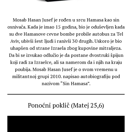
Mosab Hasan Jusef je rođen u srcu Hamasa kao sin
osnivača. Kada je imao 15 godina, bio je oduševljen kada
su dve Hamasove cevne bombe probile autobus za Tel
Aviv, ubivši šest ljudi i ranivši 30 drugih. Uskoro je bio
uhapšen od strane Izraela zbog kupovine mitraljeza.
Da bi se izvukao odlučio je da postane dvostruki špijun
koji radi za Izraelce, ali sa namerom da i njih na kraju
poubija. Mosab Hasan Jusef je o svom vremenu u
militantnoj grupi 2010. napisao autobiografiju pod
nazivom “Sin Hamasa”.
Ponoćni poklič (Matej 25,6)