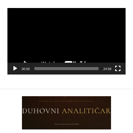
Video
Player
00:00
24:58