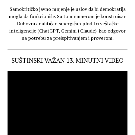
Samokritičko javno mnjenje je uslov da bi demokratija
mogla da funkcioniše. Sa tom namerom je konstruisan
Duhovni analitičar, sinergičan plod tri veštačke
inteligencije (ChatGPT, Gemini i Claude) kao odgovor
na potrebu za preispitivanjem i proverom.
SUŠTINSKI VAŽAN 13. MINUTNI VIDEO