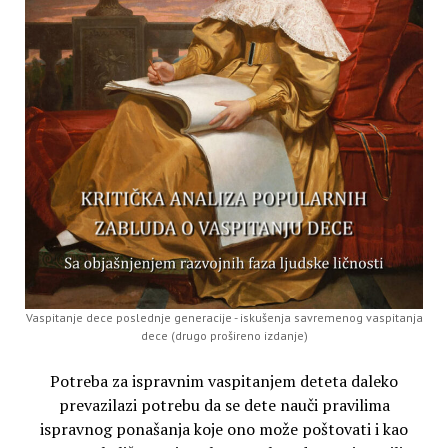
Vaspitanje dece poslednje generacije - iskušenja savremenog vaspitanja
dece (drugo prošireno izdanje)
Potreba za ispravnim vaspitanjem deteta daleko
prevazilazi potrebu da se dete nauči pravilima
ispravnog ponašanja koje ono može poštovati i kao