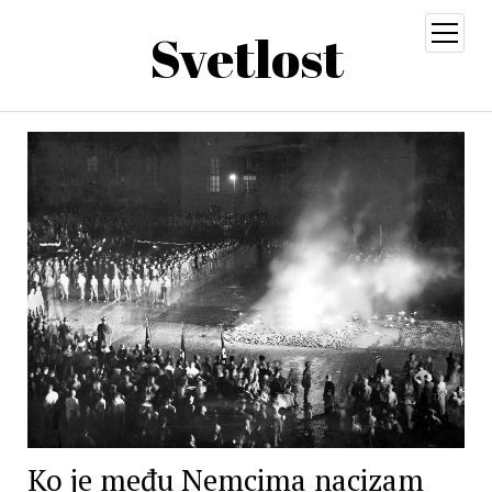
Svetlost
open
menu
Ko je među Nemcima nacizam