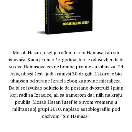
Mosab Hasan Jusef je rođen u srcu Hamasa kao sin
osnivača. Kada je imao 15 godina, bio je oduševljen kada
su dve Hamasove cevne bombe probile autobus za Tel
Aviv, ubivši šest ljudi i ranivši 30 drugih. Uskoro je bio
uhapšen od strane Izraela zbog kupovine mitraljeza.
Da bi se izvukao odlučio je da postane dvostruki špijun
koji radi za Izraelce, ali sa namerom da i njih na kraju
poubija. Mosab Hasan Jusef je o svom vremenu u
militantnoj grupi 2010. napisao autobiografiju pod
nazivom “Sin Hamasa”.