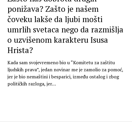
ponižava? Zašto je našem
čoveku lakše da ljubi mošti
umrlih svetaca nego da razmišlja
o uzvišenom karakteru Isusa
Hrista?
Kada sam svojevremeno bio u “Komitetu za zaštitu
ljudskih prava”, jedan novinar me je zamolio za pomoć,
jer je bio nemaštini i besparici, između ostalog i zbog
političkih razloga, jer…