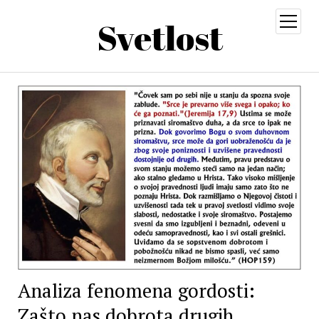
Svetlost
open
menu
Analiza fenomena gordosti:
Zašto nas dobrota drugih