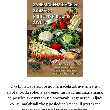
Ova knjižica iznosi osnovna načela zdrave ishrane i
života, potkrepljena savremenim naučnim saznanjima,
sa posebnim osvrtom na oporavak i regeneraciju ljudi
koji su malaksali zbog posledica kovida ili preterane
reakcije imunog odgovora na vakcinu.