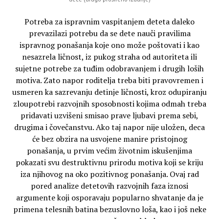
Potreba za ispravnim vaspitanjem deteta daleko
prevazilazi potrebu da se dete nauči pravilima
ispravnog ponašanja koje ono može poštovati i kao
nesazrela ličnost, iz pukog straha od autoriteta ili
sujetne potrebe za tuđim odobravanjem i drugih loših
motiva. Zato napor roditelja treba biti pravovremen i
usmeren ka sazrevanju detinje ličnosti, kroz odupiranju
zloupotrebi razvojnih sposobnosti kojima odmah treba
pridavati uzvišeni smisao prave ljubavi prema sebi,
drugima i čovečanstvu. Ako taj napor nije uložen, deca
će bez obzira na usvojene manire pristojnog
ponašanja, u prvim većim životnim iskušenjima
pokazati svu destruktivnu prirodu motiva koji se kriju
iza njihovog na oko pozitivnog ponašanja. Ovaj rad
pored analize detetovih razvojnih faza iznosi
argumente koji osporavaju popularno shvatanje da je
primena telesnih batina bezuslovno loša, kao i još neke