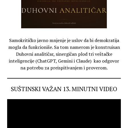
Samokritičko javno mnjenje je uslov da bi demokratija
mogla da funkcioniše. Sa tom namerom je konstruisan
Duhovni analitičar, sinergičan plod tri veštačke
inteligencije (ChatGPT, Gemini i Claude) kao odgovor
na potrebu za preispitivanjem i proverom.
SUŠTINSKI VAŽAN 13. MINUTNI VIDEO