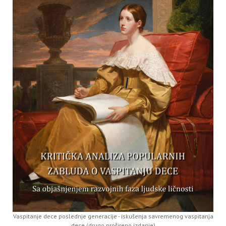
Vaspitanje dece poslednje generacije - iskušenja savremenog vaspitanja
dece (drugo prošireno izdanje)