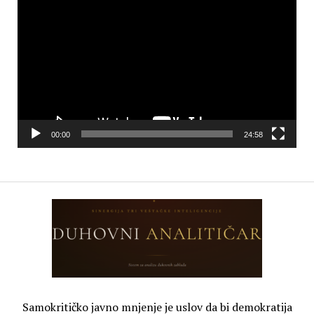
Player
00:00
24:58
Samokritičko javno mnjenje je uslov da bi demokratija