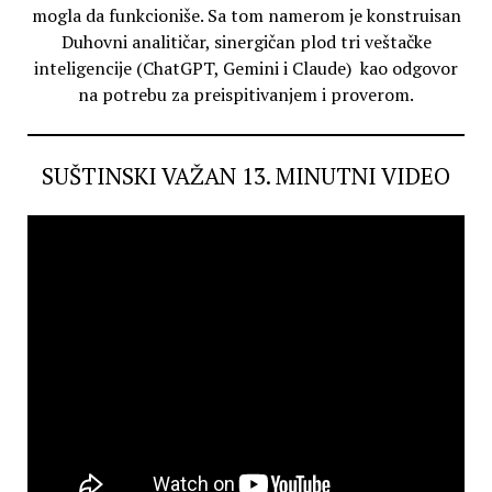
mogla da funkcioniše. Sa tom namerom je konstruisan
Duhovni analitičar, sinergičan plod tri veštačke
inteligencije (ChatGPT, Gemini i Claude) kao odgovor
na potrebu za preispitivanjem i proverom.
SUŠTINSKI VAŽAN 13. MINUTNI VIDEO