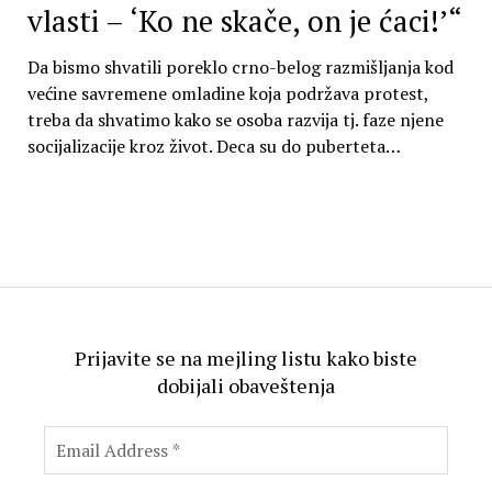
vlasti – ‘Ko ne skače, on je ćaci!’“
Da bismo shvatili poreklo crno-belog razmišljanja kod
većine savremene omladine koja podržava protest,
treba da shvatimo kako se osoba razvija tj. faze njene
socijalizacije kroz život. Deca su do puberteta…
Prijavite se na mejling listu kako biste
dobijali obaveštenja