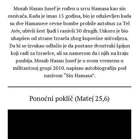
Mosab Hasan Jusef je rođen u srcu Hamasa kao sin
osnivača. Kada je imao 15 godina, bio je oduševljen kada
su dve Hamasove cevne bombe probile autobus za Tel
Aviv, ubivši šest ljudi i ranivši 30 drugih. Uskoro je bio
uhapšen od strane Izraela zbog kupovine mitraljeza.
Da bi se izvukao odlučio je da postane dvostruki špijun
koji radi za Izraelce, ali sa namerom da i njih na kraju
poubija. Mosab Hasan Jusef je o svom vremenu u
militantnoj grupi 2010. napisao autobiografiju pod
nazivom “Sin Hamasa”.
Ponoćni poklič (Matej 25,6)