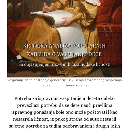
Vaspitanje dece poslednje generacije - iskušenja savremenog vaspitanja
dece (drugo prošireno izdanje)
Potreba za ispravnim vaspitanjem deteta daleko
prevazilazi potrebu da se dete nauči pravilima
ispravnog ponašanja koje ono može poštovati i kao
nesazrela ličnost, iz pukog straha od autoriteta ili
sujetne potrebe za tuđim odobravanjem i drugih loših