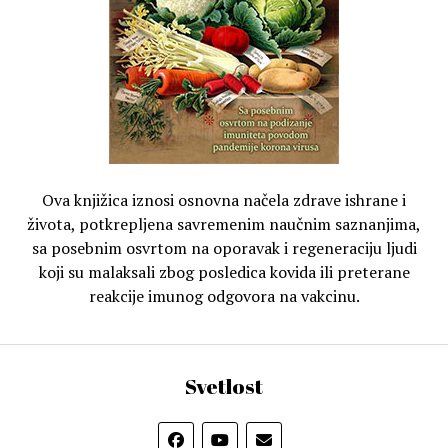
Ova knjižica iznosi osnovna načela zdrave ishrane i
života, potkrepljena savremenim naučnim saznanjima,
sa posebnim osvrtom na oporavak i regeneraciju ljudi
koji su malaksali zbog posledica kovida ili preterane
reakcije imunog odgovora na vakcinu.
Svetlost