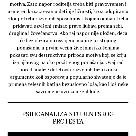
motiva. Zato napor roditelja treba biti pravovremen i
usmeren ka sazrevanju detinje ličnosti, kroz odupiranju
zloupotrebi razvojnih sposobnosti kojima odmah treba
pridavati uzvišeni smisao prave ljubavi prema sebi,
drugima i čovečanstvu. Ako taj napor nije uložen, deca
će bez obzira na usvojene manire pristojnog
ponašanja, u prvim većim životnim iskušenjima
pokazati svu destruktivnu prirodu motiva koji se kriju
iza njihovog na oko pozitivnog ponašanja. Ovaj rad
pored analize detetovih razvojnih faza iznosi
argumente koji osporavaju popularno shvatanje da je
primena telesnih batina bezuslovno loša, kao i još neke
savremene uvrežene zablude.
PSIHOANALIZA STUDENTSKOG
PROTESTA
Video