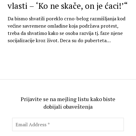
vlasti – ‘Ko ne skače, on je ćaci!’“
Da bismo shvatili poreklo crno-belog razmišljanja kod
većine savremene omladine koja podržava protest,
treba da shvatimo kako se osoba razvija tj. faze njene
socijalizacije kroz život. Deca su do puberteta…
Prijavite se na mejling listu kako biste
dobijali obaveštenja