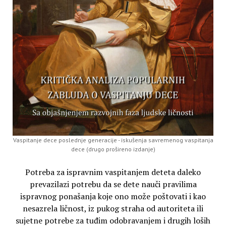
Vaspitanje dece poslednje generacije - iskušenja savremenog vaspitanja
dece (drugo prošireno izdanje)
Potreba za ispravnim vaspitanjem deteta daleko
prevazilazi potrebu da se dete nauči pravilima
ispravnog ponašanja koje ono može poštovati i kao
nesazrela ličnost, iz pukog straha od autoriteta ili
sujetne potrebe za tuđim odobravanjem i drugih loših