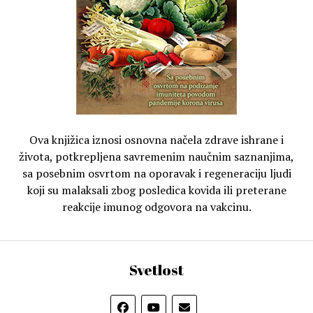
Ova knjižica iznosi osnovna načela zdrave ishrane i
života, potkrepljena savremenim naučnim saznanjima,
sa posebnim osvrtom na oporavak i regeneraciju ljudi
koji su malaksali zbog posledica kovida ili preterane
reakcije imunog odgovora na vakcinu.
Svetlost