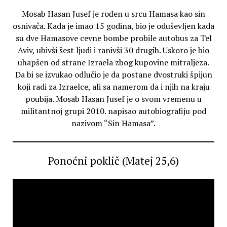
Mosab Hasan Jusef je rođen u srcu Hamasa kao sin
osnivača. Kada je imao 15 godina, bio je oduševljen kada
su dve Hamasove cevne bombe probile autobus za Tel
Aviv, ubivši šest ljudi i ranivši 30 drugih. Uskoro je bio
uhapšen od strane Izraela zbog kupovine mitraljeza.
Da bi se izvukao odlučio je da postane dvostruki špijun
koji radi za Izraelce, ali sa namerom da i njih na kraju
poubija. Mosab Hasan Jusef je o svom vremenu u
militantnoj grupi 2010. napisao autobiografiju pod
nazivom “Sin Hamasa”.
Ponoćni poklič (Matej 25,6)