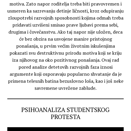
motiva. Zato napor roditelja treba biti pravovremen i
usmeren ka sazrevanju detinje ličnosti, kroz odupiranju
zloupotrebi razvojnih sposobnosti kojima odmah treba
pridavati uzvišeni smisao prave ljubavi prema sebi,
drugima i čovečanstvu. Ako taj napor nije uložen, deca
će bez obzira na usvojene manire pristojnog
ponašanja, u prvim većim životnim iskušenjima
pokazati svu destruktivnu prirodu motiva koji se kriju
iza njihovog na oko pozitivnog ponašanja. Ovaj rad
pored analize detetovih razvojnih faza iznosi
argumente koji osporavaju popularno shvatanje da je
primena telesnih batina bezuslovno loša, kao i još neke
savremene uvrežene zablude.
PSIHOANALIZA STUDENTSKOG
PROTESTA
Video