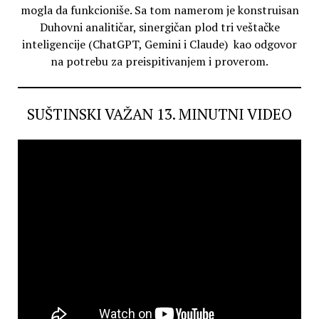
mogla da funkcioniše. Sa tom namerom je konstruisan
Duhovni analitičar, sinergičan plod tri veštačke
inteligencije (ChatGPT, Gemini i Claude) kao odgovor
na potrebu za preispitivanjem i proverom.
SUŠTINSKI VAŽAN 13. MINUTNI VIDEO