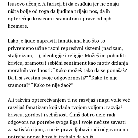
Isusovo učenje. A fariseji bi da osuđuju jer ne znaju
ništa bolje od toga da ljudima trljaju nos, da ih
opterećuju krivicom i sramotom i prave od njih
licemere.
Lako je ljude napraviti fanaticima kao što to
privremeno učine razni represivni sistemi (nacizam,
staljinizam, …), ideologije i religije. Možeš im pobuditi
krivicu, sramotu i sebični sentiment kao motiv držanja
moralnih vrednosti: “Kako možeš tako da se ponašaš?
Da li si svestan svoje odgovornosti?” “Kako te nije
sramota?” “Kako te nije žao?”
Ali takvim opterećivanjem ti ne razvijaš snagu volje već
razvijaš fanatizam koji vlada tvojom voljom: razvijaš
krivicu, gordost i sebičnost. Činiš dobro delo radi
odgovora na potrebe svoga Ega i svoje nečiste savesti
za satisfakcijom, a ne iz prave ljubavi radi odgovora na
potrebe onoga koga bi trebalo da voliš.