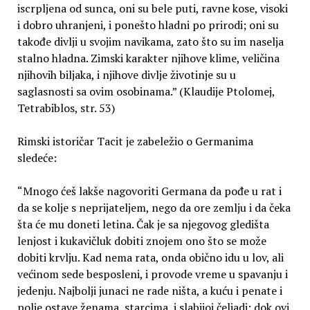
iscrpljena od sunca, oni su bele puti, ravne kose, visoki
i dobro uhranjeni, i ponešto hladni po prirodi; oni su
takođe divlji u svojim navikama, zato što su im naselja
stalno hladna. Zimski karakter njihove klime, veličina
njihovih biljaka, i njihove divlje životinje su u
saglasnosti sa ovim osobinama.” (Klaudije Ptolomej,
Tetrabiblos, str. 53)
Rimski istoričar Tacit je zabeležio o Germanima
sledeće:
“Mnogo ćeš lakše nagovoriti Germana da pođe u rat i
da se kolje s neprijateljem, nego da ore zemlju i da čeka
šta će mu doneti letina. Čak je sa njegovog gledišta
lenjost i kukavičluk dobiti znojem ono što se može
dobiti krvlju. Kad nema rata, onda obično idu u lov, ali
većinom sede besposleni, i provode vreme u spavanju i
jedenju. Najbolji junaci ne rade ništa, a kuću i penate i
polje ostave ženama, starcima, i slabijoj čeljadi: dok ovi