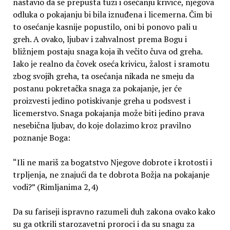
nastavio da se prepušta tuzi i osećanju krivice, njegova
odluka o pokajanju bi bila iznuđena i licemerna. Čim bi
to osećanje kasnije popustilo, oni bi ponovo pali u
greh. A ovako, ljubav i zahvalnost prema Bogu i
bližnjem postaju snaga koja ih večito čuva od greha.
Iako je realno da čovek oseća krivicu, žalost i sramotu
zbog svojih greha, ta osećanja nikada ne smeju da
postanu pokretačka snaga za pokajanje, jer će
proizvesti jedino potiskivanje greha u podsvest i
licemerstvo. Snaga pokajanja može biti jedino prava
nesebična ljubav, do koje dolazimo kroz pravilno
poznanje Boga:
“Ili ne mariš za bogatstvo Njegove dobrote i krotosti i
trpljenja, ne znajući da te dobrota Božja na pokajanje
vodi?” (Rimljanima 2,4)
Da su fariseji ispravno razumeli duh zakona ovako kako
su ga otkrili starozavetni proroci i da su snagu za