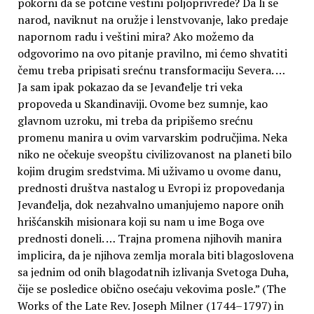
pokorni da se potčine veštini poljoprivrede? Da li se
narod, naviknut na oružje i lenstvovanje, lako predaje
napornom radu i veštini mira? Ako možemo da
odgovorimo na ovo pitanje pravilno, mi ćemo shvatiti
čemu treba pripisati srećnu transformaciju Severa. …
Ja sam ipak pokazao da se Jevanđelje tri veka
propoveda u Skandinaviji. Ovome bez sumnje, kao
glavnom uzroku, mi treba da pripišemo srećnu
promenu manira u ovim varvarskim područjima. Neka
niko ne očekuje sveopštu civilizovanost na planeti bilo
kojim drugim sredstvima. Mi uživamo u ovome danu,
prednosti društva nastalog u Evropi iz propovedanja
Jevanđelja, dok nezahvalno umanjujemo napore onih
hrišćanskih misionara koji su nam u ime Boga ove
prednosti doneli. … Trajna promena njihovih manira
implicira, da je njihova zemlja morala biti blagoslovena
sa jednim od onih blagodatnih izlivanja Svetoga Duha,
čije se posledice obično osećaju vekovima posle.” (The
Works of the Late Rev. Joseph Milner (1744–1797) in