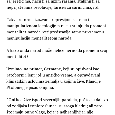
za jereticima, nacisti za nižim rasama, staljinisti za
neprijateljima revolucije, fariseji za carinicima, itd.
Takva reforma izazvana represijom sistema i
manipulativnom ideologijom nije u stanju da promeni
mentalitet naroda, već predstavlja samo privremenu
manipulaciju mentalitetom naroda.
A kako onda narod može nelicemerno da promeni svoj
mentalitet?
Uzmimo, na primer, Germane, koji su opisivani kao
ratoborni i lenji još u antičko vreme, a opravdavani
klimatskim uslovima zemalja u kojima žive. Klaudije
Ptolomej je pisao o njima:
“Oni koji žive ispod severnijih paralela, pošto su daleko
od zodijaka i toplote Sunca, su stoga hladni; ali zato
što imaju puno vlage, koja je najhranljivija i nije