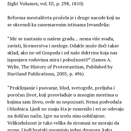
Eight Volumes, vol. III, p. 298, 1810)
Reforma mentaliteta prožela je i druge narode koji su
se okrenuli ka zanemarenim istinama Jevanđelja:
“Mir se nastanio u našem gradu… nema više svađa,
zavisti, licemerstva i nesloge. Odakle može doći takav
sklad, ako ne od Gospoda i od naše doktrine koja nas
ispunjava rodovima mira i pobožnosti?” (James A.
Wylie, The History of Protestantism, Published by
Hartland Publications, 2003, p. 496)
“Proklinjanje i psovanje, blud, svetogrđe, preljuba i
poročan život, koji preovlađuje u mnogim mestima u
kojima sam živeo, ovde su nepoznati. Nema podvodača
i bludnica. Ljudi ne znaju šta je rumenilo i svi se odevaju
na doličan način. Igre na sreću nisu uobičajene.
Velikodušnost je tako velika da siromasi ne moraju da
prose. Ljudi bratski opominju jedan drugoga, kako