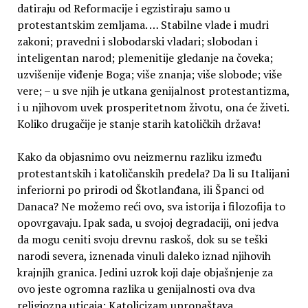
datiraju od Reformacije i egzistiraju samo u
protestantskim zemljama. … Stabilne vlade i mudri
zakoni; pravedni i slobodarski vladari; slobodan i
inteligentan narod; plemenitije gledanje na čoveka;
uzvišenije viđenje Boga; više znanja; više slobode; više
vere; – u sve njih je utkana genijalnost protestantizma,
i u njihovom uvek prosperitetnom životu, ona će živeti.
Koliko drugačije je stanje starih katoličkih država!
Kako da objasnimo ovu neizmernu razliku između
protestantskih i katoličanskih predela? Da li su Italijani
inferiorni po prirodi od Škotlanđana, ili Španci od
Danaca? Ne možemo reći ovo, sva istorija i filozofija to
opovrgavaju. Ipak sada, u svojoj degradaciji, oni jedva
da mogu ceniti svoju drevnu raskoš, dok su se teški
narodi severa, iznenada vinuli daleko iznad njihovih
krajnjih granica. Jedini uzrok koji daje objašnjenje za
ovo jeste ogromna razlika u genijalnosti ova dva
religiozna uticaja: Katolicizam upropaštava,