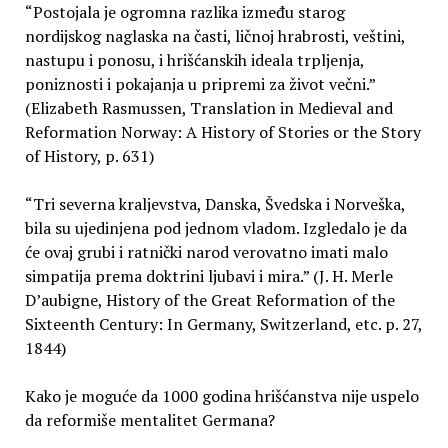
“Postojala je ogromna razlika između starog
nordijskog naglaska na časti, ličnoj hrabrosti, veštini,
nastupu i ponosu, i hrišćanskih ideala trpljenja,
poniznosti i pokajanja u pripremi za život večni.”
(Elizabeth Rasmussen, Translation in Medieval and
Reformation Norway: A History of Stories or the Story
of History, p. 631)
“Tri severna kraljevstva, Danska, Švedska i Norveška,
bila su ujedinjena pod jednom vladom. Izgledalo je da
će ovaj grubi i ratnički narod verovatno imati malo
simpatija prema doktrini ljubavi i mira.” (J. H. Merle
D’aubigne, History of the Great Reformation of the
Sixteenth Century: In Germany, Switzerland, etc. p. 27,
1844)
Kako je moguće da 1000 godina hrišćanstva nije uspelo
da reformiše mentalitet Germana?