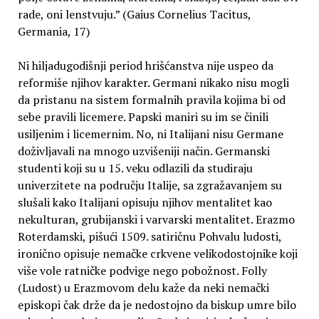
rade, oni lenstvuju.” (Gaius Cornelius Tacitus,
Germania, 17)
Ni hiljadugodišnji period hrišćanstva nije uspeo da
reformiše njihov karakter. Germani nikako nisu mogli
da pristanu na sistem formalnih pravila kojima bi od
sebe pravili licemere. Papski maniri su im se činili
usiljenim i licemernim. No, ni Italijani nisu Germane
doživljavali na mnogo uzvišeniji način. Germanski
studenti koji su u 15. veku odlazili da studiraju
univerzitete na području Italije, sa zgražavanjem su
slušali kako Italijani opisuju njihov mentalitet kao
nekulturan, grubijanski i varvarski mentalitet. Erazmo
Roterdamski, pišući 1509. satiričnu Pohvalu ludosti,
ironično opisuje nemačke crkvene velikodostojnike koji
više vole ratničke podvige nego pobožnost. Folly
(Ludost) u Erazmovom delu kaže da neki nemački
episkopi čak drže da je nedostojno da biskup umre bilo