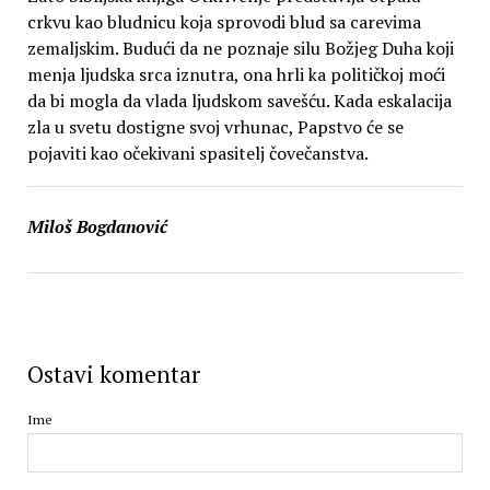
crkvu kao bludnicu koja sprovodi blud sa carevima
zemaljskim. Budući da ne poznaje silu Božjeg Duha koji
menja ljudska srca iznutra, ona hrli ka političkoj moći
da bi mogla da vlada ljudskom savešću. Kada eskalacija
zla u svetu dostigne svoj vrhunac, Papstvo će se
pojaviti kao očekivani spasitelj čovečanstva.
Miloš Bogdanović
Ostavi komentar
Ime