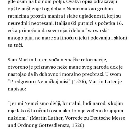
gde osim na bojnom polju. Ovakvi opisi odražavaju
opšte mišljenje tog doba o Nemcima kao grubim
ratnicima prostih manira i slabe uglađenosti, koji su
neuredni i neotesani. Italijanski putnici s početka 16.
veka primećuju da severnjaci deluju “varvarski” –
mnogo piju, ne mare za finoću u jelu i odevanju i skloni
su tuči.
Sam Martin Luter, vođa nemačke reformacije,
otvoreno je priznavao neke mane svog naroda dok je
nastojao da ih duhovno i moralno preobrazi. U svom
“Predgovoru Nemačkoj misi“ (1526), Martin Luter je
napisao:
“Jer mi Nemci smo divlji, brutalni, ludi narod, s kojim
nije lako išta učiniti osim ako to nije vođeno krajnjom
nuždom.“ (Martin Luther, Vorrede zu Deutsche Messe
und Ordnung Gottesdiensts, 1526)