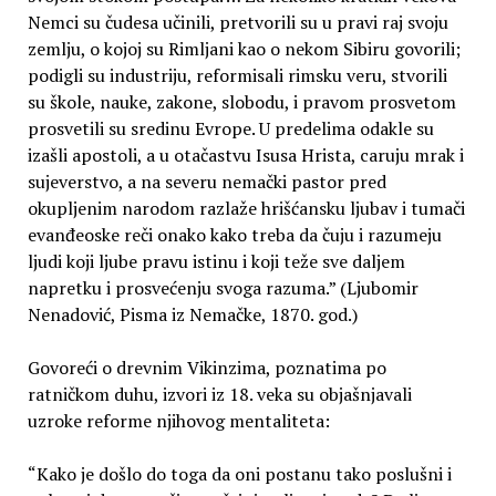
Nemci su čudesa učinili, pretvorili su u pravi raj svoju
zemlju, o kojoj su Rimljani kao o nekom Sibiru govorili;
podigli su industriju, reformisali rimsku veru, stvorili
su škole, nauke, zakone, slobodu, i pravom prosvetom
prosvetili su sredinu Evrope. U predelima odakle su
izašli apostoli, a u otačastvu Isusa Hrista, caruju mrak i
sujeverstvo, a na severu nemački pastor pred
okupljenim narodom razlaže hrišćansku ljubav i tumači
evanđeoske reči onako kako treba da čuju i razumeju
ljudi koji ljube pravu istinu i koji teže sve daljem
napretku i prosvećenju svoga razuma.” (Ljubomir
Nenadović, Pisma iz Nemačke, 1870. god.)
Govoreći o drevnim Vikinzima, poznatima po
ratničkom duhu, izvori iz 18. veka su objašnjavali
uzroke reforme njihovog mentaliteta:
“Kako je došlo do toga da oni postanu tako poslušni i