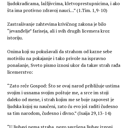
ljudokradicama, lažljivcima, kletvoprestupnicima, i ako
šta ima protivno zdravoj nauci…” (1.Tim. 1,9-10)
Zastrašivanje zahtevima krivičnog zakona je bilo
“jevanđelje” fariseja, ali i svih drugih licemera kroz
istoriju.
Onima koji su pokušavali da strahom od kazne sebe
motivišu na pokajanje i tako privole na ispravno
ponašanje, Sveto pismo iznosi ukor da takav strah rađa
licemerstvo:
“Zato reče Gospod: Što se ovaj narod približuje ustima
svojim i usnama svojim poštuje me, a srce im stoji
daleko od mene, i strah kojim me se boje zapovest je
ljudska kojoj su naučeni, zato ću evo još raditi čudesno
sa tim narodom, čudesno i divno.” (Isaija 29,13-14)
“U ljubavi nema straha, nego savršena ljubav izgoni