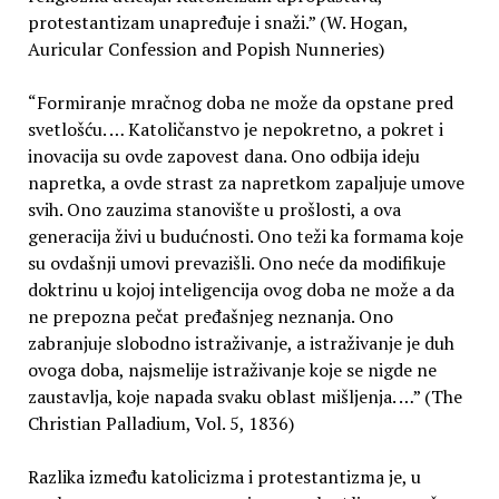
protestantizam unapređuje i snaži.” (W. Hogan,
Auricular Confession and Popish Nunneries)
“Formiranje mračnog doba ne može da opstane pred
svetlošću. … Katoličanstvo je nepokretno, a pokret i
inovacija su ovde zapovest dana. Ono odbija ideju
napretka, a ovde strast za napretkom zapaljuje umove
svih. Ono zauzima stanovište u prošlosti, a ova
generacija živi u budućnosti. Ono teži ka formama koje
su ovdašnji umovi prevazišli. Ono neće da modifikuje
doktrinu u kojoj inteligencija ovog doba ne može a da
ne prepozna pečat pređašnjeg neznanja. Ono
zabranjuje slobodno istraživanje, a istraživanje je duh
ovoga doba, najsmelije istraživanje koje se nigde ne
zaustavlja, koje napada svaku oblast mišljenja. …” (The
Christian Palladium, Vol. 5, 1836)
Razlika između katolicizma i protestantizma je, u