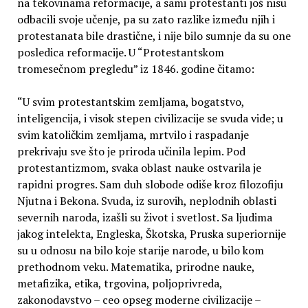
na tekovinama reformacije, a sami protestanti još nisu
odbacili svoje učenje, pa su zato razlike između njih i
protestanata bile drastične, i nije bilo sumnje da su one
posledica reformacije. U “Protestantskom
tromesečnom pregledu” iz 1846. godine čitamo:
“U svim protestantskim zemljama, bogatstvo,
inteligencija, i visok stepen civilizacije se svuda vide; u
svim katoličkim zemljama, mrtvilo i raspadanje
prekrivaju sve što je priroda učinila lepim. Pod
protestantizmom, svaka oblast nauke ostvarila je
rapidni progres. Sam duh slobode odiše kroz filozofiju
Njutna i Bekona. Svuda, iz surovih, neplodnih oblasti
severnih naroda, izašli su život i svetlost. Sa ljudima
jakog intelekta, Engleska, Škotska, Pruska superiornije
su u odnosu na bilo koje starije narode, u bilo kom
prethodnom veku. Matematika, prirodne nauke,
metafizika, etika, trgovina, poljoprivreda,
zakonodavstvo – ceo opseg moderne civilizacije –