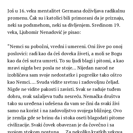
Još u 16. veku mentalitet Germana doživljava radikalnu
promenu. Čak su i katolici bili primorani da je priznaju,
neki sa podsmehom, neki sa divljenjem. Sredinom 19.
veka, Ljubomir Nenadović je pisao:
“Nemci su pobožni, vredni i umereni. Oni žive po onoj
poslovici: radi kao da ćeš doveka živeti, a moli se Bogu
kao da ćeš sutra umreti. To su ljudi blagi i pitomi, a kao
mravi nigda bez posla ne stoje… Nijedan narod ne
izobličava sam svoje nedostatke i pogreške tako oštro
kao Nemci. … Svuda vidite sretnu i zadovoljnu čeljad.
Nigde ne vidite pakosti i zavisti. Svak se raduje tuđem
dobru, svak sažaljeva tuđu nesreću. Nemačka društva
tako su uređena i udešena da vam se čini da svaki živi
samo na korist i na zadovoljstvo svojega bližnjeg. Ovo
je zemlja gde se brinu da i stoka oseti blagodati pitome
civilizacije. Svaki čovek obavezan je da čovečno i sa
svojom stokom postupa. … Za nekoliko kratkih vekova