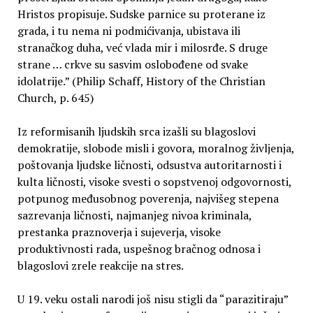
Hristos propisuje. Sudske parnice su proterane iz
grada, i tu nema ni podmićivanja, ubistava ili
stranačkog duha, već vlada mir i milosrđe. S druge
strane … crkve su sasvim oslobođene od svake
idolatrije.” (Philip Schaff, History of the Christian
Church, p. 645)
Iz reformisanih ljudskih srca izašli su blagoslovi
demokratije, slobode misli i govora, moralnog življenja,
poštovanja ljudske ličnosti, odsustva autoritarnosti i
kulta ličnosti, visoke svesti o sopstvenoj odgovornosti,
potpunog međusobnog poverenja, najvišeg stepena
sazrevanja ličnosti, najmanjeg nivoa kriminala,
prestanka praznoverja i sujeverja, visoke
produktivnosti rada, uspešnog bračnog odnosa i
blagoslovi zrele reakcije na stres.
U 19. veku ostali narodi još nisu stigli da “parazitiraju”