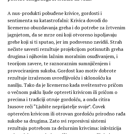
A nus-produkti pobuđene krivice, gordosti i
sentimenta su katastrofalni: Krivica dovodi do
licemerno obuzdavanja greha i do potrebe za žrtvenim
jagnjetom, da se mrze oni koji otvoreno ispoljavaju
grehe koji si ti sputao, jer im podsvesno zavidiš. Strah
nečiste savesti rezultuje projekcijom potisnutih greha
drugima i njihovim lažnim moralnim osuđivanjem, i
teorijom zavere, te raznoraznim sumnjičenjem i
provociranjem sukoba. Gordost kao motiv dobrote
rezultuje izraženom uvredljivošću i sklonošću ka
nasilju. Tako da je licemerno kada sveštenstvo pričom
o večnom paklu ljude optereti krivicom ili pričom o
precima i tradiciji otruje gordošću, a onda citira
Isusove reči “Ljubite neprijatelje svoje”. Čovek
opterećen krivicom ili otrovan gordošću prirodno rađa
sukobe sa drugima. Zato svi represivni sistemi
rezultuju potrebom za dežurnim krivcima: inkvizicija