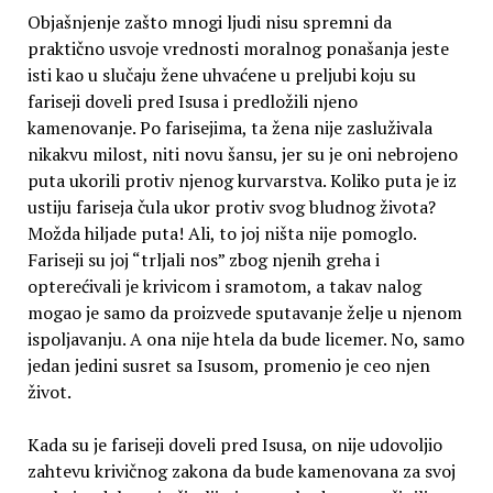
Objašnjenje zašto mnogi ljudi nisu spremni da
praktično usvoje vrednosti moralnog ponašanja jeste
isti kao u slučaju žene uhvaćene u preljubi koju su
fariseji doveli pred Isusa i predložili njeno
kamenovanje. Po farisejima, ta žena nije zasluživala
nikakvu milost, niti novu šansu, jer su je oni nebrojeno
puta ukorili protiv njenog kurvarstva. Koliko puta je iz
ustiju fariseja čula ukor protiv svog bludnog života?
Možda hiljade puta! Ali, to joj ništa nije pomoglo.
Fariseji su joj “trljali nos” zbog njenih greha i
opterećivali je krivicom i sramotom, a takav nalog
mogao je samo da proizvede sputavanje želje u njenom
ispoljavanju. A ona nije htela da bude licemer. No, samo
jedan jedini susret sa Isusom, promenio je ceo njen
život.
Kada su je fariseji doveli pred Isusa, on nije udovoljio
zahtevu krivičnog zakona da bude kamenovana za svoj