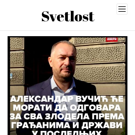
Svetlost
open
menu