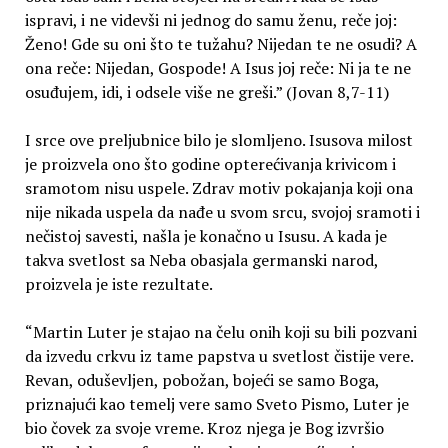
ispravi, i ne videvši ni jednog do samu ženu, reče joj:
Ženo! Gde su oni što te tužahu? Nijedan te ne osudi? A
ona reče: Nijedan, Gospode! A Isus joj reče: Ni ja te ne
osuđujem, idi, i odsele više ne greši.” (Jovan 8,7-11)
I srce ove preljubnice bilo je slomljeno. Isusova milost
je proizvela ono što godine opterećivanja krivicom i
sramotom nisu uspele. Zdrav motiv pokajanja koji ona
nije nikada uspela da nađe u svom srcu, svojoj sramoti i
nečistoj savesti, našla je konačno u Isusu. A kada je
takva svetlost sa Neba obasjala germanski narod,
proizvela je iste rezultate.
“Martin Luter je stajao na čelu onih koji su bili pozvani
da izvedu crkvu iz tame papstva u svetlost čistije vere.
Revan, oduševljen, pobožan, bojeći se samo Boga,
priznajući kao temelj vere samo Sveto Pismo, Luter je
bio čovek za svoje vreme. Kroz njega je Bog izvršio