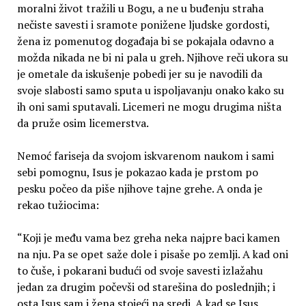
moralni život tražili u Bogu, a ne u buđenju straha
nečiste savesti i sramote ponižene ljudske gordosti,
žena iz pomenutog događaja bi se pokajala odavno a
možda nikada ne bi ni pala u greh. Njihove reči ukora su
je ometale da iskušenje pobedi jer su je navodili da
svoje slabosti samo sputa u ispoljavanju onako kako su
ih oni sami sputavali. Licemeri ne mogu drugima ništa
da pruže osim licemerstva.
Nemoć fariseja da svojom iskvarenom naukom i sami
sebi pomognu, Isus je pokazao kada je prstom po
pesku počeo da piše njihove tajne grehe. A onda je
rekao tužiocima:
“Koji je među vama bez greha neka najpre baci kamen
na nju. Pa se opet saže dole i pisaše po zemlji. A kad oni
to čuše, i pokarani budući od svoje savesti izlažahu
jedan za drugim počevši od starešina do poslednjih; i
osta Isus sam i žena stojeći na sredi. A kad se Isus