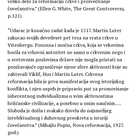
veliko delo za reformaciju crkve i prosvećivanje
čovečanstva.” (Ellen G. White, The Great Controversy,
p.121)
“Udarac je konačno zadat kada je 1517. Martin Luter
zakucao svojih devedeset pet teza na vrata crkve u
Vitenbergu. Ponosna i moćna crkva, koja se vekovima
borila za vrhovni autoritet ne samo u crkvenim nego i
u svetovnim poslovima države nije mogla pristati na
ponižavajuće ograničenje njene sfere aktivnosti koje su
zahtevali Viklif, Hus i Martin Luter. Crkvena
reformacija bila je prva manifestacija ovog istorijskog
konflikta, i njen uspeh je pripravio put za promovisanje
inherentnog individualizma u svim aktivnostima
hrišćanske civilizacije, a posebno u onim naučnim. …
Sloboda je došla i svakako dovela do najsmelijeg
intelektualnog i duhovnog preokreta u istoriji
čovečanstva.” (Mihajlo Pupin, Nova reformacija, 1927.
god.)