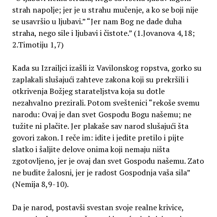
strah napolje; jer je u strahu mučenje, a ko se boji nije
se usavršio u ljubavi.” “Jer nam Bog ne dade duha
straha, nego sile i ljubavi i čistote.” (1.Jovanova 4,18;
2.Timotiju 1,7)
Kada su Izrailjci izašli iz Vavilonskog ropstva, gorko su
zaplakali slušajući zahteve zakona koji su prekršili i
otkrivenja Božjeg starateljstva koja su dotle
nezahvalno prezirali. Potom sveštenici “rekoše svemu
narodu: Ovaj je dan svet Gospodu Bogu našemu; ne
tužite ni plačite. Jer plakaše sav narod slušajući šta
govori zakon. I reče im: idite i jedite pretilo i pijte
slatko i šaljite delove onima koji nemaju ništa
zgotovljeno, jer je ovaj dan svet Gospodu našemu. Zato
ne budite žalosni, jer je radost Gospodnja vaša sila”
(Nemija 8,9-10).
Da je narod, postavši svestan svoje realne krivice,