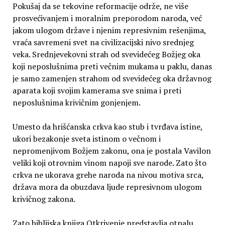
Pokušaj da se tekovine reformacije održe, ne više
prosvećivanjem i moralnim preporodom naroda, već
jakom ulogom države i njenim represivnim rešenjima,
vraća savremeni svet na civilizacijski nivo srednjeg
veka. Srednjevekovni strah od svevidećeg Božjeg oka
koji neposlušnima preti večnim mukama u paklu, danas
je samo zamenjen strahom od svevidećeg oka državnog
aparata koji svojim kamerama sve snima i preti
neposlušnima krivičnim gonjenjem.
Umesto da hrišćanska crkva kao stub i tvrđava istine,
ukori bezakonje sveta istinom o večnom i
nepromenjivom Božjem zakonu, ona je postala Vavilon
veliki koji otrovnim vinom napoji sve narode. Zato što
crkva ne ukorava grehe naroda na nivou motiva srca,
država mora da obuzdava ljude represivnom ulogom
krivičnog zakona.
Zato biblijska knjiga Otkrivenje predstavlja otpalu