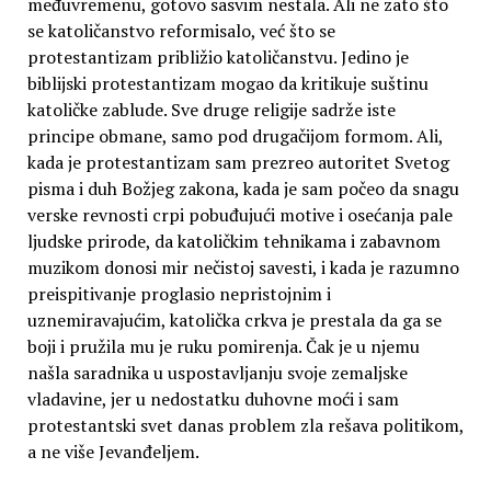
međuvremenu, gotovo sasvim nestala. Ali ne zato što
se katoličanstvo reformisalo, već što se
protestantizam približio katoličanstvu. Jedino je
biblijski protestantizam mogao da kritikuje suštinu
katoličke zablude. Sve druge religije sadrže iste
principe obmane, samo pod drugačijom formom. Ali,
kada je protestantizam sam prezreo autoritet Svetog
pisma i duh Božjeg zakona, kada je sam počeo da snagu
verske revnosti crpi pobuđujući motive i osećanja pale
ljudske prirode, da katoličkim tehnikama i zabavnom
muzikom donosi mir nečistoj savesti, i kada je razumno
preispitivanje proglasio nepristojnim i
uznemiravajućim, katolička crkva je prestala da ga se
boji i pružila mu je ruku pomirenja. Čak je u njemu
našla saradnika u uspostavljanju svoje zemaljske
vladavine, jer u nedostatku duhovne moći i sam
protestantski svet danas problem zla rešava politikom,
a ne više Jevanđeljem.