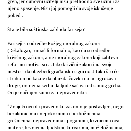
greh, jer duhovni učitelji nisu prethodno sve učinili za
njeno spasenje. Nisu joj pomogli da svoje iskušenje
pobedi.
Šta je bila suštinska zabluda fariseja?
Fariseji su odredbe Božjeg moralnog zakona
(Dekaloga), tumačili formalno, kao da su odredbe
krivičnog zakona, a ne moralnog zakona koji zahteva
reformu motiva srca. Iako krivični zakon ima svoje
mesto – da obezbedi građansku sigurnost tako što će
strahom od kazne da obuzda čoveka da ne ugrožava
druge, on nema svrhu da ljude sačuva od samog greha.
On je načinjen samo za nepravednike:
“Znajući ovo da pravedniku zakon nije postavljen, nego
bezakonicima i nepokornima i bezbožnicima i
grešnicima, nepravednima i poganima, krvnicima oca i
matere, krvnicima ljudskim, kurvarima, muželožnicima,