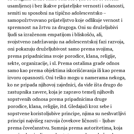
usamljeno) i bez ikakve prijateljske vernosti i odanosti,
semiti su sposobni na tipično adolescentsko –
samopožrtvovano prijateljstvo koje odlikuje vernost i
spremnost na žrtvu za drugoga. Oni su druželjubivi
ljudi sa izraženom empatijom i bliskošću, ali,
svojstveno zadržavanju na adolescentskoj fazi razvoja,
oni pokazuju druželjubivost samo prema svojima,
prema pripadnicima svoje porodice, klana, religije,
sekte, organizacije, i sl. Prema ostalima grade odnos
samo kao prema objektima iskorišćavanja ili kao prema
izvoru opasnosti. Oni teško mogu u namerama nekoga,
ko ne pripada njihovoj zajednici, da vide išta drugo do
zastupnika zavere, koja je zapravo temelj njihovih
sopstvenih odnosa prema pripadnicima druge
porodice, klana, religije, itd. Gledajući kroz sebe i
sopstvene koristoljubive principe, njima su neshvatljivi
principi najvišeg razvoja čovekove ličnosti – ljubav
prema čovečanstvu. Sumnja prema autoritetima, koja