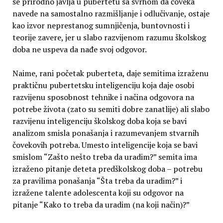
se prirodno javlja u pubertetu sa svrhom da čoveka
navede na samostalno razmišljanje i odlučivanje, ostaje
kao izvor neprestanog sumnjičenja, buntovnosti i
teorije zavere, jer u slabo razvijenom razumu školskog
doba ne uspeva da nađe svoj odgovor.
Naime, rani početak puberteta, daje semitima izraženu
praktičnu pubertetsku inteligenciju koja daje osobi
razvijenu sposobnost tehnike i načina odgovora na
potrebe života (zato su semiti dobre zanatlije) ali slabo
razvijenu inteligenciju školskog doba koja se bavi
analizom smisla ponašanja i razumevanjem stvarnih
čovekovih potreba. Umesto inteligencije koja se bavi
smislom “Zašto nešto treba da uradim?” semita ima
izraženo pitanje deteta predškolskog doba – potrebu
za pravilima ponašanja “Šta treba da uradim?” i
izražene talente adolescenta koji su odgovor na
pitanje “Kako to treba da uradim (na koji način)?”