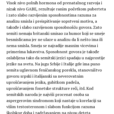
Visok nivo polnih hormona od prenatalnog razvoja i
nizak nivo GABE, rezultuje ranim početkom puberteta
i zato slabo razvijenim sposobnostima razuma za
analizu smisla i preispitivanje sopstveni motiva, a
takođe i slabo razvijenom sposobnošću govora. Zato
semiti nemaju britanski smisao za humor koji se smeje
besmislicama jer ne ulaze u analizu da li nešto ima ili
nema smisla. Smeju se najradije masnim vicevima i
primerima lukavstva. Sposobnost govora je takođe
oslabljena tako da semitski jezici spadaju u najprostije
jezike na svetu. Na jugu Srbije i Italije gde ima puno
semita uglavnom feničanskog porekla, stanovništvo
govoru srpski i italijanski sa neverovatnim
uprošćavanjem jezika, gubitkom padeža,
uprošćavanjem fonetske strukture reči, itd. Kod
semitskih naroda je najviši procenat osoba sa
aspergerovim sindromom koji nastaje u korelaciji sa
višim testosteronom i slabom funkcijom razuma
školskog doba i zadržavanjem na nivou deteta