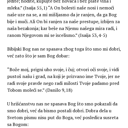
jedite; hodite, kupujte bez novaca i bez plate vina i
mleka.” (Isaija 55,1) “A On bolesti naše nosi i nemoći
naše uze na se, a mi mišljasmo da je ranjen, da ga Bog
bije i muči. Ali On bi ranjen za naše prestupe, izbijen za
naša bezakonja; kar beše na Njemu našega mira radi, i
ranom Njegovom mi se iscelismo.” (Isaija 53,4-5)
Bibijski Bog nas ne spasava zbog toga što smo mi dobri,
već zato što je sam Bog dobar:
“Bože moj, prigni uho svoje, i čuj; otvori oči svoje, i vidi
pustoš našu i grad, na koji je prizvano ime Tvoje, jer ne
radi svoje pravde nego radi milosti Tvoje padamo pred
Tobom moleći se.” (Danilo 9,18)
U hrišćanstvu nas ne spasava Bog što smo pokazali da
smo dobri, već da bismo postali dobri. Dobra dela u
Svetom pismu nisu put do Boga, već posledica susreta
sa Bogom: