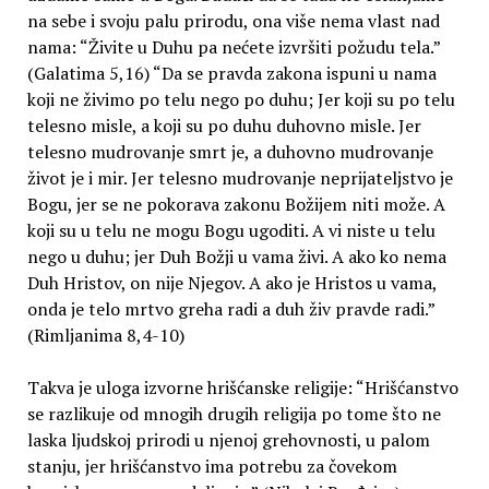
na sebe i svoju palu prirodu, ona više nema vlast nad
nama: “Živite u Duhu pa nećete izvršiti požudu tela.”
(Galatima 5,16) “Da se pravda zakona ispuni u nama
koji ne živimo po telu nego po duhu; Jer koji su po telu
telesno misle, a koji su po duhu duhovno misle. Jer
telesno mudrovanje smrt je, a duhovno mudrovanje
život je i mir. Jer telesno mudrovanje neprijateljstvo je
Bogu, jer se ne pokorava zakonu Božijem niti može. A
koji su u telu ne mogu Bogu ugoditi. A vi niste u telu
nego u duhu; jer Duh Božji u vama živi. A ako ko nema
Duh Hristov, on nije Njegov. A ako je Hristos u vama,
onda je telo mrtvo greha radi a duh živ pravde radi.”
(Rimljanima 8,4-10)
Takva je uloga izvorne hrišćanske religije: “Hrišćanstvo
se razlikuje od mnogih drugih religija po tome što ne
laska ljudskoj prirodi u njenoj grehovnosti, u palom
stanju, jer hrišćanstvo ima potrebu za čovekom