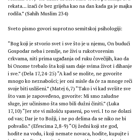
rekata… izaći će bez grijeha kao na dan kada ga je majka
rodila.” (Sahih Muslim 234)
Sveto pismo govori suprotno semitskoj psihologiji:
“Bog koji je stvorio svet i sve što je u njemu, On budući
Gospodar neba i zemlje, ne živi u rukotvorenim
crkvama, niti prima ugađanja od ruku čovečijih, kao da
bi Onome trebalo šta koji sam daje svima život i dihanje
i sve.” (Dela 17,24-25) “A kad se molite, ne govorite
mnogo ko neznabošci; jer oni misle da će za mnoge reči
svoje biti uslišeni.” (Matej 6,7) “Tako i vi kad svršite sve
što vam je zapoveđeno, govorite: Mi smo zaludne
sluge, jer učinismo šta smo bili dužni činiti.” (Luka
17,10) “Jer ste vi milošću spaseni, po veri. I to ne dolazi
od vas; Dar je to Božji, i ne po delima da se niko ne bi
pohvalio.” (Efescima 2,8-9) “Oj žedni koji ste god,
hodite na vodu, i koji nemate novaca, hodite, kupujte i