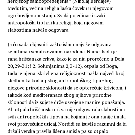
herojskog samoopredeljenja.” (Nikolaj Berđajev)
Međutim, većina religija laska čoveku u njegovom
ogrehovljenom stanju. Svaki pojedinac i svaki
antropološki tip hrli ka religiji koja njegovim
slabostima najviše odgovara.
Ja ću sada objasniti zašto islam najviše odgovara
semitima i semitizovanim narodima. Name, kada je
rana hrišćanska crkva, kako je za nju prorečeno u Dela
20,29-31; i 2. Solunjanima 2,3-12), otpala od Boga,
tada je njena iskrivljena religioznost našla najveći broj
sledbenika kod alpskog antropološkog tipa zbog
njegove prirodne sklonosti da se opterećuje krivicom, i
takođe kod mediteranaca zbog njihove prirodne
sklonosti da iz sujete drže usvojene manire ponašanja.
Ali otpala hrišćanska crkva nije odgovarala slabostima
svih antropoloških tipova na kojima je ona ranije imala
svoj prosvećujuć uticaj. Nordidi su isuviše razumni da bi
držali verska pravila lišena smisla pa su otpalo