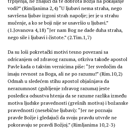
trpljenja, ne znajući da te dobrota Božja na pokajanje
vodi?” (Rimljanima 2,4) “U ljubavi nema straha, nego
savršena ljubav izgoni strah napolje; jer je u strahu
mučenje, a ko se boji nije se usavršio u ljubavi.”
(1.Jovanova 4,18) “Jer nam Bog ne dade duha straha,
nego sile i ljubavi i čistote.” (2.Tim.1,7)
Da su loši pokretački motivi tesno povezani sa
odricanjem od zdravog razuma, otkriva takođe apostol
Pavle kada o takvim vernicima piše: “Jer svedočim da
imaju revnost za Boga, ali ne po razumu!” (Rim.10,2)
Odmah u sledećem stihu apostol objašnjava da
nerazumnost (gubljenje zdravog razuma) jeste
posledica odsustva htenja da se razume razlika između
motiva ljudske pravednosti (grešnih motiva) i božanske
pravednosti (nesebične ljubavi): “Jer ne poznaju
pravde Božje i gledajući da svoju pravdu utvrde ne
pokoravaju se pravdi Božjoj.” (Rimljanima 10,2-3)