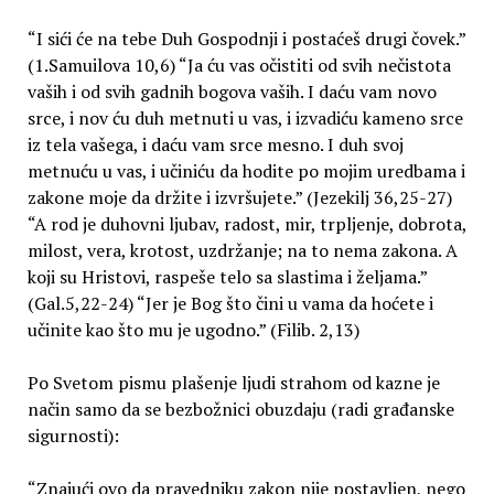
“I sići će na tebe Duh Gospodnji i postaćeš drugi čovek.”
(1.Samuilova 10,6) “Ja ću vas očistiti od svih nečistota
vaših i od svih gadnih bogova vaših. I daću vam novo
srce, i nov ću duh metnuti u vas, i izvadiću kameno srce
iz tela vašega, i daću vam srce mesno. I duh svoj
metnuću u vas, i učiniću da hodite po mojim uredbama i
zakone moje da držite i izvršujete.” (Jezekilj 36,25-27)
“A rod je duhovni ljubav, radost, mir, trpljenje, dobrota,
milost, vera, krotost, uzdržanje; na to nema zakona. A
koji su Hristovi, raspeše telo sa slastima i željama.”
(Gal.5,22-24) “Jer je Bog što čini u vama da hoćete i
učinite kao što mu je ugodno.” (Filib. 2,13)
Po Svetom pismu plašenje ljudi strahom od kazne je
način samo da se bezbožnici obuzdaju (radi građanske
sigurnosti):
“Znajući ovo da pravedniku zakon nije postavljen, nego