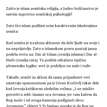
Zašto je islam semitska religija, a Judeo-hrišćanstvo je
sasvim suprotno semitskoj psihologiji?
Zato što islam podilazi svim karakternim iskušenjima
semita:
Kod semita je izražena sklonost da dele ljude na svoje i
na neprijatelje. Zato u islamskom pravu postoji jasna
podela sveta na: Dar al-Islam (zemlja islama) i Dar al-
Harb (zemlja rata). Ta podela odražava tipičnu
plemensku logiku: svet je podeljen na naše i tuđe.
Takođe, semiti su skloni da samu pripadnost veri
smatraju spasonosnom pa je Jovan Krstitelj takav duh
kod Jevreja kritikovao sledećim rečima: „I ne mislite
govoriti u sebi: imamo oca Avrama; jer vam kažem da
Bog može i od ovoga kamenja podignuti decu
Avramovu.“ (Matej 3,9) Smisao poruke je da Bog ne