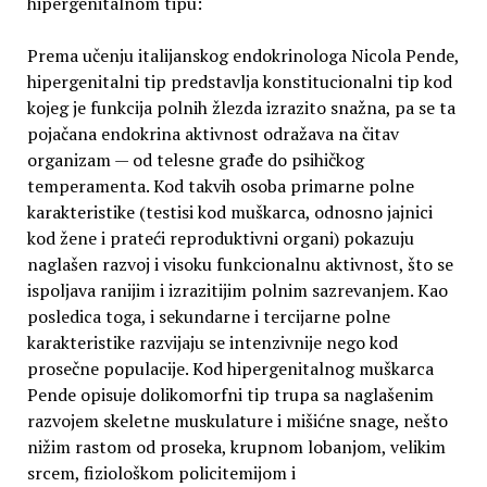
hipergenitalnom tipu:
Prema učenju italijanskog endokrinologa Nicola Pende,
hipergenitalni tip predstavlja konstitucionalni tip kod
kojeg je funkcija polnih žlezda izrazito snažna, pa se ta
pojačana endokrina aktivnost odražava na čitav
organizam — od telesne građe do psihičkog
temperamenta. Kod takvih osoba primarne polne
karakteristike (testisi kod muškarca, odnosno jajnici
kod žene i prateći reproduktivni organi) pokazuju
naglašen razvoj i visoku funkcionalnu aktivnost, što se
ispoljava ranijim i izrazitijim polnim sazrevanjem. Kao
posledica toga, i sekundarne i tercijarne polne
karakteristike razvijaju se intenzivnije nego kod
prosečne populacije. Kod hipergenitalnog muškarca
Pende opisuje dolikomorfni tip trupa sa naglašenim
razvojem skeletne muskulature i mišićne snage, nešto
nižim rastom od proseka, krupnom lobanjom, velikim
srcem, fiziološkom policitemijom i