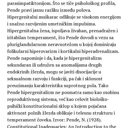
parasimpatiktonijom. Što se tiče psihološkog profila,
Pende pravi jasnu razliku između polova.
Hipergenitalni muškarac odlikuje se visokom energijom
i snažno razvijenim umetničkim impulsima.
Hipergenitalna žena, ispoljava živahan, prenadražen i
iritabilan temperament, što Pende dovodi u vezu sa
pluriglandularnom neravnotežom u kojoj dominiraju
folikularni hiperovarizm i kortikalni hiperadrenalizam.
Pende napominje i da, kada je hipergenitalizm
sekundaran ili udružen sa anomalijama drugih
endokrinih žlezda, mogu se javiti disocijacije u
seksualnom razvoju i funkciji, pa čak i sklonost
preuzimanju karakteristika suprotnog pola. Tako
Pende hipergenitalizm ne posmatra samo kao osobinu
reproduktivnog sistema, već kao celovit biološko-
psihički konstitucionalni sklop u kojem pojačana
aktivnost polnih žlezda oblikuje i telesnu strukturu i
temperament čoveka. Izvor: Pende, N. (1928).
Constitutional Inadequacies: An Introduction to the