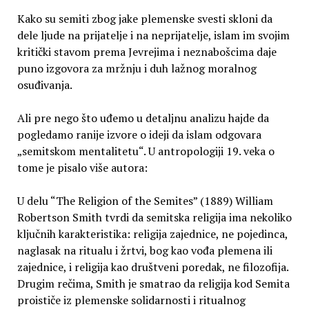
Kako su semiti zbog jake plemenske svesti skloni da
dele ljude na prijatelje i na neprijatelje, islam im svojim
kritički stavom prema Jevrejima i neznabošcima daje
puno izgovora za mržnju i duh lažnog moralnog
osuđivanja.
Ali pre nego što uđemo u detaljnu analizu hajde da
pogledamo ranije izvore o ideji da islam odgovara
„semitskom mentalitetu“. U antropologiji 19. veka o
tome je pisalo više autora:
U delu “The Religion of the Semites” (1889) William
Robertson Smith tvrdi da semitska religija ima nekoliko
ključnih karakteristika: religija zajednice, ne pojedinca,
naglasak na ritualu i žrtvi, bog kao vođa plemena ili
zajednice, i religija kao društveni poredak, ne filozofija.
Drugim rečima, Smith je smatrao da religija kod Semita
proističe iz plemenske solidarnosti i ritualnog