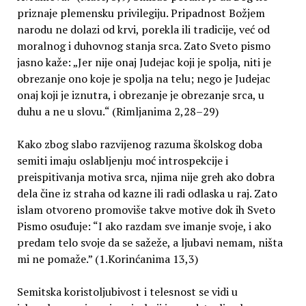
priznaje plemensku privilegiju. Pripadnost Božjem
narodu ne dolazi od krvi, porekla ili tradicije, već od
moralnog i duhovnog stanja srca. Zato Sveto pismo
jasno kaže: „Jer nije onaj Judejac koji je spolja, niti je
obrezanje ono koje je spolja na telu; nego je Judejac
onaj koji je iznutra, i obrezanje je obrezanje srca, u
duhu a ne u slovu.“ (Rimljanima 2,28–29)
Kako zbog slabo razvijenog razuma školskog doba
semiti imaju oslabljenju moć introspekcije i
preispitivanja motiva srca, njima nije greh ako dobra
dela čine iz straha od kazne ili radi odlaska u raj. Zato
islam otvoreno promoviše takve motive dok ih Sveto
Pismo osuđuje: “I ako razdam sve imanje svoje, i ako
predam telo svoje da se sažeže, a ljubavi nemam, ništa
mi ne pomaže.” (1.Korinćanima 13,3)
Semitska koristoljubivost i telesnost se vidi u