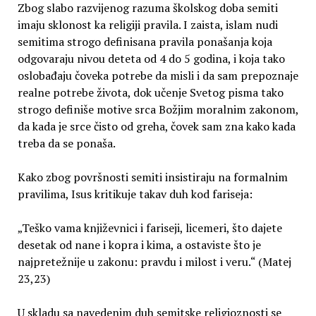
Zbog slabo razvijenog razuma školskog doba semiti
imaju sklonost ka religiji pravila. I zaista, islam nudi
semitima strogo definisana pravila ponašanja koja
odgovaraju nivou deteta od 4 do 5 godina, i koja tako
oslobađaju čoveka potrebe da misli i da sam prepoznaje
realne potrebe života, dok učenje Svetog pisma tako
strogo definiše motive srca Božjim moralnim zakonom,
da kada je srce čisto od greha, čovek sam zna kako kada
treba da se ponaša.
Kako zbog površnosti semiti insistiraju na formalnim
pravilima, Isus kritikuje takav duh kod fariseja:
„Teško vama književnici i fariseji, licemeri, što dajete
desetak od nane i kopra i kima, a ostaviste što je
najpretežnije u zakonu: pravdu i milost i veru.“ (Matej
23,23)
U skladu sa navedenim duh semitske religioznosti se