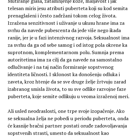
Mutiranje glasa, zatamnjenje kože, maljavost i jak
telesan miris jesu atributi puberteta koji su kod semita
prenaglašeni i često zadržani tokom celog života.
Izražena senzitivnost i uživanje u ukusu hrane ima za
svrhu da navede pubescenta da jede više nego ikada
ranije, jer je u fazi intenzivnog razvoja. Seksualnost ima
za svrhu da ga od sebe samog i od istog pola okrene ka
suprotnom, komplementarnom polu. Sumnja prema
autoritetima ima za cilj da ga navede na samostalno
odlučivanje i na taj način formiranje sopstvenog
identiteta ličnosti. I sklonost ka donošenju odluka i
zaveta, kroz htenje da se sve druge želje žrtvuju zarad
izabranog smisla života, to su sve odlike razvojne faze
puberteta, koje semite odlikuju u veoma izraženoj meri.
Ali usled neodraslosti, one trpe svoje izopačenje. Ako
se seksualna želja ne pobedi u periodu puberteta, onda
će kasnije bračni partner postati oruđe zadovoljavanja
sopstvenih strasti, umesto da seksualnost kao