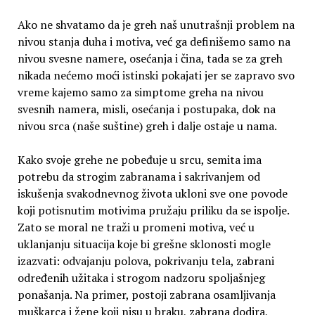
Ako ne shvatamo da je greh naš unutrašnji problem na
nivou stanja duha i motiva, već ga definišemo samo na
nivou svesne namere, osećanja i čina, tada se za greh
nikada nećemo moći istinski pokajati jer se zapravo svo
vreme kajemo samo za simptome greha na nivou
svesnih namera, misli, osećanja i postupaka, dok na
nivou srca (naše suštine) greh i dalje ostaje u nama.
Kako svoje grehe ne pobeđuje u srcu, semita ima
potrebu da strogim zabranama i sakrivanjem od
iskušenja svakodnevnog života ukloni sve one povode
koji potisnutim motivima pružaju priliku da se ispolje.
Zato se moral ne traži u promeni motiva, već u
uklanjanju situacija koje bi grešne sklonosti mogle
izazvati: odvajanju polova, pokrivanju tela, zabrani
određenih užitaka i strogom nadzoru spoljašnjeg
ponašanja. Na primer, postoji zabrana osamljivanja
muškarca i žene koji nisu u braku, zabrana dodira,