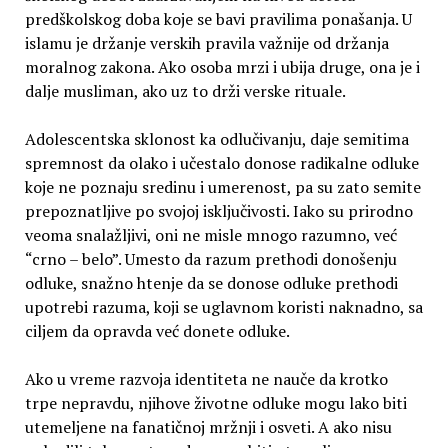
predškolskog doba koje se bavi pravilima ponašanja. U
islamu je držanje verskih pravila važnije od držanja
moralnog zakona. Ako osoba mrzi i ubija druge, ona je i
dalje musliman, ako uz to drži verske rituale.
Adolescentska sklonost ka odlučivanju, daje semitima
spremnost da olako i učestalo donose radikalne odluke
koje ne poznaju sredinu i umerenost, pa su zato semite
prepoznatljive po svojoj isključivosti. Iako su prirodno
veoma snalažljivi, oni ne misle mnogo razumno, već
“crno – belo”. Umesto da razum prethodi donošenju
odluke, snažno htenje da se donose odluke prethodi
upotrebi razuma, koji se uglavnom koristi naknadno, sa
ciljem da opravda već donete odluke.
Ako u vreme razvoja identiteta ne nauče da krotko
trpe nepravdu, njihove životne odluke mogu lako biti
utemeljene na fanatičnoj mržnji i osveti. A ako nisu