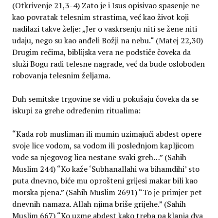
(Otkrivenje 21,3-4) Zato je i Isus opisivao spasenje ne
kao povratak telesnim strastima, već kao život koji
nadilazi takve želje: „Jer o vaskrsenju niti se žene niti
udaju, nego su kao anđeli Božji na nebu.“ (Matej 22,30)
Drugim rečima, biblijska vera ne podstiče čoveka da
služi Bogu radi telesne nagrade, već da bude oslobođen
robovanja telesnim željama.
Duh semitske trgovine se vidi u pokušaju čoveka da se
iskupi za grehe određenim ritualima:
“Kada rob musliman ili mumin uzimajući abdest opere
svoje lice vodom, sa vodom ili poslednjom kapljicom
vode sa njegovog lica nestane svaki greh…” (Sahih
Muslim 244) “Ko kaže ‘Subhanallahi wa bihamdihi’ sto
puta dnevno, biće mu oprošteni grijesi makar bili kao
morska pjena.” (Sahih Muslim 2691) “To je primjer pet
dnevnih namaza. Allah njima briše grijehe.” (Sahih
Muslim 667) “Ko uzme abdest kako treba pa klanja dva