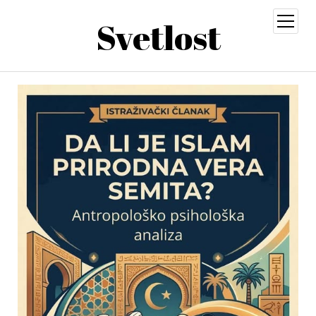
Svetlost
open
menu