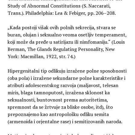
Study of Abnormal Constitutions (S. Naccarati,
Trans.). Philadelphia: Lea & Febiger, pp. 206–208.
„Kada postoji višak ovih polnih sekrecija, stvara se
buran, olujan i seksualno veoma osetljiv temperament,
koji može da pređe u satirijazu ili nimfomaniju.“ (Louis
Berman, The Glands Regulating Personality, New
York: Macmillan, 1922, str. 74.)
Hipergenitalni tip odlikuju izražene polne sposobnosti
(oba pola) i izražene sekundarne polne karakteristike i
atributi adolescentskog razvoja (maljavost, telesan
miris, blaga tamnoputost, izražena sklonost ka
seksualnosti, buntovnost prema autoritetima,
spremnost da se žrtvuje za bliske osobe, itd), što
prepoznajemo kao antropološku odliku semita
(armenoida i orjentalne rase) i semitizovanih naroda.