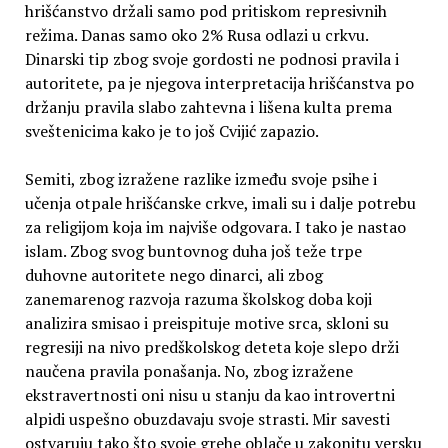
hrišćanstvo držali samo pod pritiskom represivnih
režima. Danas samo oko 2% Rusa odlazi u crkvu.
Dinarski tip zbog svoje gordosti ne podnosi pravila i
autoritete, pa je njegova interpretacija hrišćanstva po
držanju pravila slabo zahtevna i lišena kulta prema
sveštenicima kako je to još Cvijić zapazio.
Semiti, zbog izražene razlike između svoje psihe i
učenja otpale hrišćanske crkve, imali su i dalje potrebu
za religijom koja im najviše odgovara. I tako je nastao
islam. Zbog svog buntovnog duha još teže trpe
duhovne autoritete nego dinarci, ali zbog
zanemarenog razvoja razuma školskog doba koji
analizira smisao i preispituje motive srca, skloni su
regresiji na nivo predškolskog deteta koje slepo drži
naučena pravila ponašanja. No, zbog izražene
ekstravertnosti oni nisu u stanju da kao introvertni
alpidi uspešno obuzdavaju svoje strasti. Mir savesti
ostvaruju tako što svoje grehe oblače u zakonitu versku