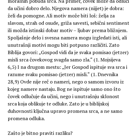
moralnih pobuda srca. Na primer, čovek može da odluči
da učini dobro delo. Njegova namera (nijjet) je dobra:
želi da pomogne. Ali motiv može biti loš: želja za
slavom, strah od osude, griža savesti, sebični sentiment
ili možda istinski dobar motiv – ljubav prema bližnjem.
Spoljašnje delo i svesna namera mogu izgledati isti, ali
unutrašnji motivi mogu biti potpuno različiti. Zato
Biblija govori: „Gospod vidi da je svaka pomisao (jetzer)
misli srca čovekovog svagda samo zla.“ (1. Mojsijeva
6,5) I na drugom mestu: „Jer Gospod ispituje sva srca i
razume svaku pomisao (jetzer) misli.“ (1. Dnevnika
28,9) Ovde nije reč o nameri, nego o samom izvoru iz
kojeg namere nastaju. Bog ne ispituje samo ono što
čovek odlučuje da učini, nego i unutrašnju sklonost
srca koja oblikuje te odluke. Zato je u biblijskoj
duhovnosti ključna upravo promena srca, a ne samo
promena odluka.
Zašto je bitno praviti razliku?