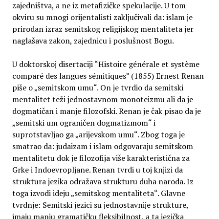
zajedništva, a ne iz metafizičke spekulacije. U tom
okviru su mnogi orijentalisti zaključivali da: islam je
prirodan izraz semitskog religijskog mentaliteta jer
naglašava zakon, zajednicu i poslušnost Bogu.
U doktorskoj disertaciji “Histoire générale et système
comparé des langues sémitiques” (1855) Ernest Renan
piše o „semitskom umu“. On je tvrdio da semitski
mentalitet teži jednostavnom monoteizmu ali da je
dogmatičan i manje filozofski. Renan je čak pisao da je
„semitski um ograničen dogmatizmom“ i
suprotstavljao ga „arijevskom umu“. Zbog toga je
smatrao da: judaizam i islam odgovaraju semitskom
mentalitetu dok je filozofija više karakteristična za
Grke i Indoevropljane. Renan tvrdi u toj knjizi da
struktura jezika odražava strukturu duha naroda. Iz
toga izvodi ideju „semitskog mentaliteta“. Glavne
tvrdnje: Semitski jezici su jednostavnije strukture,
imaju manju gramatičku fleksibilnost, a ta jezička