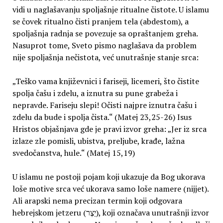
vidi u naglašavanju spoljašnje ritualne čistote. U islamu
se čovek ritualno čisti pranjem tela (abdestom), a
spoljašnja radnja se povezuje sa opraštanjem greha.
Nasuprot tome, Sveto pismo naglašava da problem
nije spoljašnja nečistota, već unutrašnje stanje srca:
„Teško vama književnici i fariseji, licemeri, što čistite
spolja čašu i zdelu, a iznutra su pune grabeža i
nepravde. Fariseju slepi! Očisti najpre iznutra čašu i
zdelu da bude i spolja čista.“ (Matej 23,25-26) Isus
Hristos objašnjava gde je pravi izvor greha: „Jer iz srca
izlaze zle pomisli, ubistva, preljube, krađe, lažna
svedočanstva, hule.“ (Matej 15,19)
U islamu ne postoji pojam koji ukazuje da Bog ukorava
loše motive srca već ukorava samo loše namere (nijjet).
Ali arapski nema precizan termin koji odgovara
hebrejskom jetzeru (יֵצֶר), koji označava unutrašnji izvor