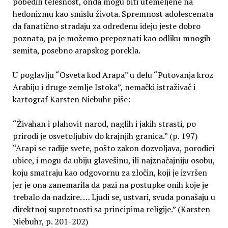
pobedili telesnost, onda mogu biti utemeljene na
hedonizmu kao smislu života. Spremnost adolescenata
da fanatično stradaju za određenu ideju jeste dobro
poznata, pa je možemo prepoznati kao odliku mnogih
semita, posebno arapskog porekla.
U poglavlju “Osveta kod Arapa” u delu “Putovanja kroz
Arabiju i druge zemlje Istoka”, nemački istraživač i
kartograf Karsten Niebuhr piše:
“Živahan i plahovit narod, naglih i jakih strasti, po
prirodi je osvetoljubiv do krajnjih granica.” (p. 197)
“Arapi se radije svete, pošto zakon dozvoljava, porodici
ubice, i mogu da ubiju glavešinu, ili najznačajniju osobu,
koju smatraju kao odgovornu za zločin, koji je izvršen
jer je ona zanemarila da pazi na postupke onih koje je
trebalo da nadzire. … Ljudi se, ustvari, svuda ponašaju u
direktnoj suprotnosti sa principima religije.” (Karsten
Niebuhr, p. 201-202)