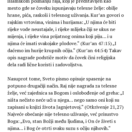
islamskom poimanju raja, koji je predstavljen kao
mesto gde se čoveku ispunjavaju telesne želje: obilje
hrane, pića, raskoši i telesnog uživanja. Kur’an govori o
rajskim vrtovima, vinima i hurijama: „U njima će biti
rijeke vode neustajale, i rijeke mlijeka čiji se ukus ne
mijenja, i rijeke vina prijatnog onima koji piju… i u
njima će imati svakojake plodove.“ (Kur’an 47:15) „I
daćemo im hurije krupnih očiju.“ (Kur’an 44:54) Takav
opis nagrade podstiče motiv da čovek čini religijska
dela radi lične koristi i zadovoljstva.
Nasuprot tome, Sveto pismo opisuje spasenje na
potpuno drugačiji način. Raj nije nagrada za telesne
želje, već zajednica sa Bogom i oslobođenje od greha: „I
ništa nečisto neće ući u njega… nego samo oni koji su
zapisani u knjizi života Jagnjetovoj.“ (Otkrivenje 21,27)
Najveće obećanje nije telesno uživanje, već prisustvo
Boga: „Evo, stan Božji među ljudima, i On će živeti s
njima… i Bog će otrti svaku suzu s očiju njihovih.“