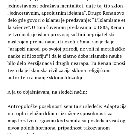
jednostavnost odražava mentalitet, da je taj tip sklon
„jednostavnim, apsolutnim idejama“. Drugo Renanovo
delo gde govori o islamu je predavanje: “L’Islamisme et
la science”. U tom čuvenom predavanju iz 1883, Renan
je tvrdio da je islam po svojoj suštini neprijateljski
nastrojen prema nauci i filozofiji. Smatrao je da je
“arapski narod, po svojoj prirodi, ne voli ni metafizičke
nauke ni filozofiju” i da je zlatno doba islamske nauke
bilo delo Persijanaca i drugih nearapa. Tu Renan iznosi
tezu da je islamska civilizacija sklona religijskom
autoritetu a manje sklona filozofiji.
A ja to objašnjavam, na sledeći način:
Antropološke posebnosti semita su sledeće: Adaptacija
na toplu i vlažnu klimu i izražene sposobnosti za
majstorstvo i trgovinu kod semita su posledica visokog
nivoa polnih hormona, pripadnost takozvanom