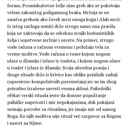
formu. Promiskuitetne želje nisu greh ako se pokrivaju
velom zakonitog poligamnog braka. Mržnja se ne
smatra grehom ako čovek mrzi onoga koga i Alah mrzi.
Iz istog razloga semiti drže strogo samo ona pravila
koja ne zahtevaju da se odreknu svojih hedonističkih
želja i sopstvene mržnje i osvete. Na primer, strogo
vode računa o tačnom vremenu i položaju tela za
vreme molitve. Vode računa o tome kojom nogom
ulaze u džamiju i izlaze iz toaleta, i kojom nogom ulaze
u toalet i izlaze iz džamije. Svoja obredna pranja i
druge rituale drže iz krivice kao oblike prisilnih radnji
(opsesivno-kompulzivnih poremećaja) jer su im zbog
prirodno izražene savesti veoma skloni. Psihološki
efekat verski rituala jeste da donose popuštanje
psihičke napetosti i mir nepokajanima, dok pokajani
nemaju potrebe za ritualima, jer imaju mir od samog
Boga. Ko njih molitva nije ritual već razgovor sa Bogom
i susret sa Njime.