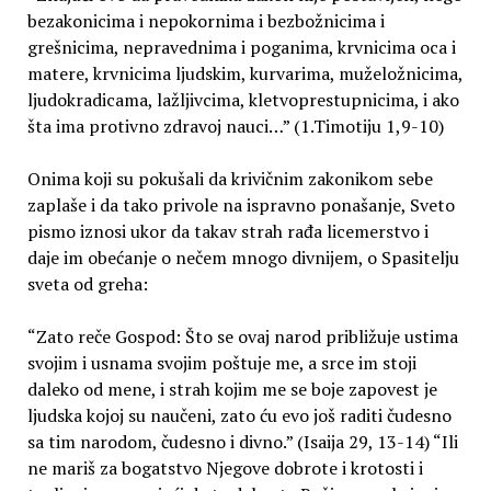
bezakonicima i nepokornima i bezbožnicima i
grešnicima, nepravednima i poganima, krvnicima oca i
matere, krvnicima ljudskim, kurvarima, muželožnicima,
ljudokradicama, lažljivcima, kletvoprestupnicima, i ako
šta ima protivno zdravoj nauci…” (1.Timotiju 1,9-10)
Onima koji su pokušali da krivičnim zakonikom sebe
zaplaše i da tako privole na ispravno ponašanje, Sveto
pismo iznosi ukor da takav strah rađa licemerstvo i
daje im obećanje o nečem mnogo divnijem, o Spasitelju
sveta od greha:
“Zato reče Gospod: Što se ovaj narod približuje ustima
svojim i usnama svojim poštuje me, a srce im stoji
daleko od mene, i strah kojim me se boje zapovest je
ljudska kojoj su naučeni, zato ću evo još raditi čudesno
sa tim narodom, čudesno i divno.” (Isaija 29, 13-14) “Ili
ne mariš za bogatstvo Njegove dobrote i krotosti i