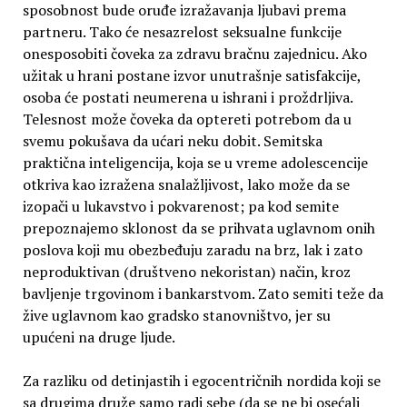
sposobnost bude oruđe izražavanja ljubavi prema
partneru. Tako će nesazrelost seksualne funkcije
onesposobiti čoveka za zdravu bračnu zajednicu. Ako
užitak u hrani postane izvor unutrašnje satisfakcije,
osoba će postati neumerena u ishrani i proždrljiva.
Telesnost može čoveka da optereti potrebom da u
svemu pokušava da ućari neku dobit. Semitska
praktična inteligencija, koja se u vreme adolescencije
otkriva kao izražena snalažljivost, lako može da se
izopači u lukavstvo i pokvarenost; pa kod semite
prepoznajemo sklonost da se prihvata uglavnom onih
poslova koji mu obezbeđuju zaradu na brz, lak i zato
neproduktivan (društveno nekoristan) način, kroz
bavljenje trgovinom i bankarstvom. Zato semiti teže da
žive uglavnom kao gradsko stanovništvo, jer su
upućeni na druge ljude.
Za razliku od detinjastih i egocentričnih nordida koji se
sa drugima druže samo radi sebe (da se ne bi osećali