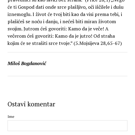
će ti Gospod dati onde srce plašljivo, oči iščilele i dušu
iznemoglu. I život će tvoj biti kao da visi prema tebi, i
plašićeš se noću i danju, i nećeš biti miran životom
svojim. Jutrom ćeš govoriti: Kamo da je veče! A
večerom ćeš govoriti: Kamo da je jutro! Od straha
kojim će se strašiti srce tvoje.” (5.Mojsijeva 28,65-67)
Miloš Bogdanović
Ostavi komentar
Ime