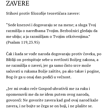
ZAVERE
Stihovi protiv filozofije teoretičara zavere:
“Sede knezovi i dogovaraju se na mene; a sluga Tvoj
razmišlja o naredbama Tvojim. Bezbožnici gledaju da
me ubiju; a ja razmišljam o Tvojim otkrivenjima.”
(Psalam 119,23.95)
Čak i kada se vođe naroda dogovaraju protiv čoveka, po
Bibliji on preispituje sebe u svetlosti Božjeg zakona, a
ne razmišlja o zaveri, jer ga samo čisto srce može
sačuvati u rukama Božje zaštite, pa ako takav i pogine,
Bog će ga u onaj dan podići u večnost.
„Jer mi ovako reče Gospod uhvativši me za ruku i
opomenuvši me da ne idem putem ovog naroda,
govoreći: Ne govorite zavera kad god ovaj narod kaže
zavera, i ne bojte se čega se on boji, i ne plašite se.