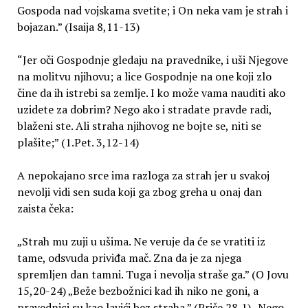
Gospoda nad vojskama svetite; i On neka vam je strah i
bojazan.” (Isaija 8,11-13)
“Jer oči Gospodnje gledaju na pravednike, i uši Njegove
na molitvu njihovu; a lice Gospodnje na one koji zlo
čine da ih istrebi sa zemlje. I ko može vama nauditi ako
uzidete za dobrim? Nego ako i stradate pravde radi,
blaženi ste. Ali straha njihovog ne bojte se, niti se
plašite;” (1.Pet. 3,12-14)
A nepokajano srce ima razloga za strah jer u svakoj
nevolji vidi sen suda koji ga zbog greha u onaj dan
zaista čeka:
„Strah mu zuji u ušima. Ne veruje da će se vratiti iz
tame, odsvuda priviđa mač. Zna da je za njega
spremljen dan tamni. Tuga i nevolja straše ga.” (O Jovu
15,20-24) „Beže bezbožnici kad ih niko ne goni, a
pravednici su kao lavići bez straha.” (Priče 28,1) „Nego